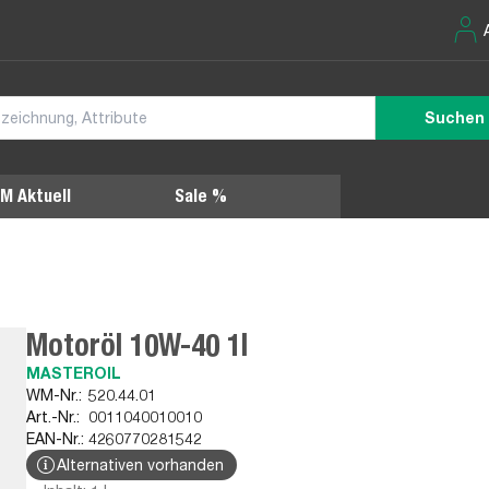
Suchen
M Aktuell
Sale %
Motoröl 10W-40 1l
MASTEROIL
WM-Nr.:
520.44.01
Art.-Nr.:
0011040010010
EAN-Nr.:
4260770281542
Alternativen vorhanden