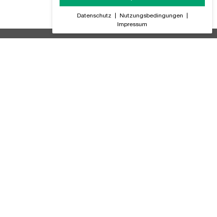
Datenschutz
|
Nutzungsbedingungen
|
Impressum
ir Informieren Sie regelmäßig über alle Produktneuheiten,
GB (PDF)
tteriegesetz
ompliance
atenschutz
lialsuche
mpressum
utzungsbedingungen
rtslife