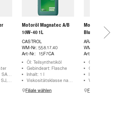
er
Motoröl Magnatec A/B
Motoröl 10W-40
10W-40 1L
Bluetronic II 1l
CASTROL
ARAL
WM-Nr.:
558.17.40
WM-Nr.:
581.10.00
Art-Nr.:
15F7CA
Art-Nr.:
15F46E
Öl: Teilsynthetiköl
Öl: Teilsynthetiköl
ster
Gebindeart: Flasche
Gebindeart: Flasche
e SAE:
Inhalt: 1 l
Inhalt: 1 l
 SJ,
Viskositätsklasse nach
Viskositätsklasse nach
PI SN,
SAE: 10W-40
SAE: 10W-40
Filiale wählen
Filiale wählen
P, API