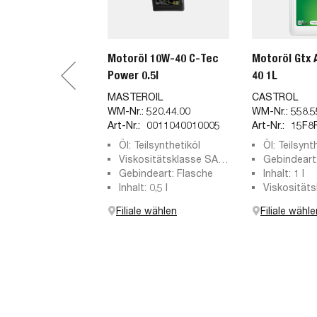
Motoröl 10W-40 C-Tec
Motoröl Gtx 
Power 0.5l
40 1L
MASTEROIL
CASTROL
WM-Nr.:
520.44.00
WM-Nr.:
558.5
Art-Nr.:
0011040010005
Art-Nr.:
15F8
Öl: Teilsynthetiköl
Öl: Teilsynt
Viskositätsklasse SAE:
Gebindeart
10W-40
Gebindeart: Flasche
Inhalt: 1 l
Inhalt: 0,5 l
Viskosität
SAE: 10W-
Filiale wählen
Filiale wähle