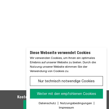
Diese Webseite verwendet Cookies
Wir verwenden Cookies, um Ihnen ein optimales
Erlebnis auf unserer Website zu bieten. Durch die
Nutzung unserer Website stimmen Sie der
Verwendung von Cookies zu.
Nur technisch notwendige Cookies
Weiter mit den empfohlenen Cookies
Kostenlosen WM SE-Newsletter abonnieren
Datenschutz
|
Nutzungsbedingungen
|
Jetzt Anmelden
Impressum