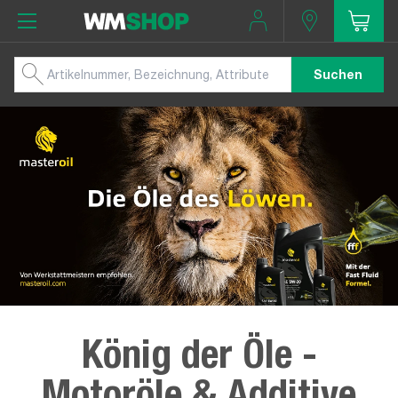
Suchen
König der Öle -
Motoröle & Additive