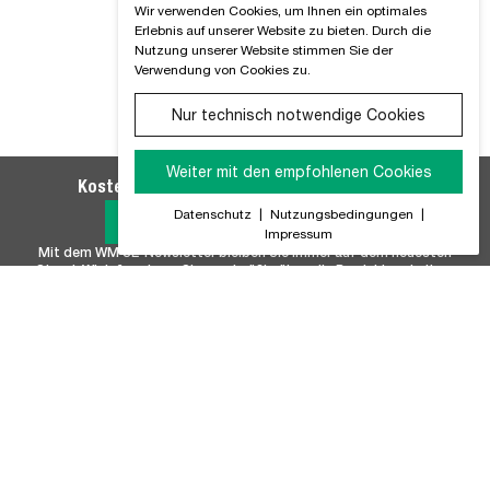
Wir verwenden Cookies, um Ihnen ein optimales
Erlebnis auf unserer Website zu bieten. Durch die
Nutzung unserer Website stimmen Sie der
Verwendung von Cookies zu.
Nur technisch notwendige Cookies
Weiter mit den empfohlenen Cookies
Kostenlosen WM SE-Newsletter abonnieren
Datenschutz
|
Nutzungsbedingungen
|
Jetzt Anmelden
Impressum
Mit dem WM SE-Newsletter bleiben Sie immer auf dem neuesten
Stand. Wir Informieren Sie regelmäßig über alle Produktneuheiten,
Branchennews, Termine und Innovationen aus unserem Hause.
Unser Sortiment
Marken
Batterie & Batteriezubehör
FISCHER
Befestigungstechnik
FUCHS+SANDERS