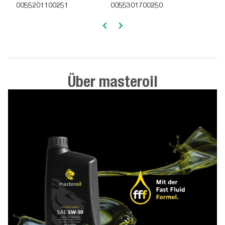
0055201100251
0055301700250
Über masteroil