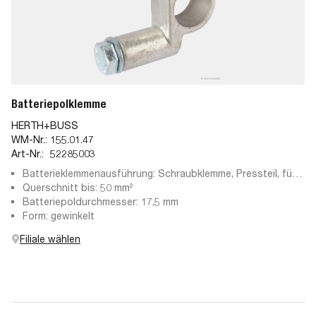
Batteriepolklemme
HERTH+BUSS
WM-Nr.:
155.01.47
Art-Nr.:
52285003
Batterieklemmenausführung: Schraubklemme, Pressteil, für
Pluspol
Querschnitt bis: 50 mm²
Batteriepoldurchmesser: 17,5 mm
Form: gewinkelt
Filiale wählen