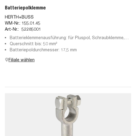
Batteriepolklemme
HERTH+BUSS
WM-Nr.:
155.01.45
Art-Nr.:
52285001
Batterieklemmenausführung: für Pluspol, Schraubklemme,
Pressteil
Querschnitt bis: 50 mm²
Batteriepoldurchmesser: 17,5 mm
Filiale wählen