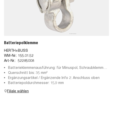
Batteriepolklemme
HERTH+BUSS
WM-Nr.:
155.01.52
Art-Nr.:
52285008
Batterieklemmenausführung: für Minuspol, Schraubklemme,
Gussteil
Querschnitt bis: 35 mm²
Ergänzungsartikel / Ergänzende Info 2: Anschluss oben
Batteriepoldurchmesser: 15,9 mm
Filiale wählen