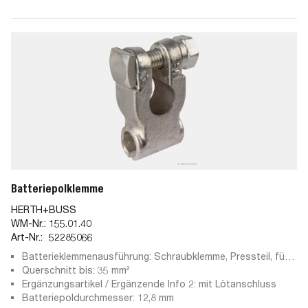
Batteriepolklemme
HERTH+BUSS
WM-Nr.:
155.01.40
Art-Nr.:
52285066
Batterieklemmenausführung: Schraubklemme, Pressteil, für
Pluspol
Querschnitt bis: 35 mm²
Ergänzungsartikel / Ergänzende Info 2: mit Lötanschluss
Batteriepoldurchmesser: 12,8 mm