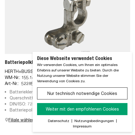
Diese Webseite verwendet Cookies
Batteriepolklemme für Pluspol
Wir verwenden Cookies, um Ihnen ein optimales
Erlebnis auf unserer Website zu bieten. Durch die
HERTH+BUSS
Nutzung unserer Website stimmen Sie der
WM-Nr.:
155.18.11
Verwendung von Cookies zu.
Art-Nr.:
52285080
Batterieklemmenausführung: Form E, Schraubklemme,
Nur technisch notwendige Cookies
Gussteil, für Pluspol
Querschnitt bis: 120 mm²
DIN/ISO: 72331-2
Weiter mit den empfohlenen Cookies
Batteriepoldurchmesser: 17,5 mm
Filiale wählen
Datenschutz
|
Nutzungsbedingungen
|
Impressum