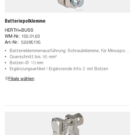
Batteriepolklemme
HERTH+BUSS
WM-Nr.:
155.01.63
Art-Nr.:
52285135
Batterieklemmenausführung: Schraubklemme, für Minuspol,
Pressteil
Querschnitt bis: 95 mm²
Bolzen-Ø: 10 mm
Ergänzungsartikel / Ergänzende Info 2: mit Bolzen
Filiale wählen