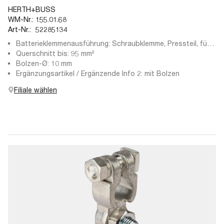
HERTH+BUSS
WM-Nr.:
155.01.68
Art-Nr.:
52285134
Batterieklemmenausführung: Schraubklemme, Pressteil, für
Pluspol
Querschnitt bis: 95 mm²
Bolzen-Ø: 10 mm
Ergänzungsartikel / Ergänzende Info 2: mit Bolzen
Filiale wählen