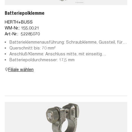
Batteriepolklemme
HERTH+BUSS
WM-Nr.:
155.00.21
Art-Nr.:
52285070
Batterieklemmenausführung: Schraubklemme, Gussteil, für
Pluspol
Querschnitt bis: 70 mm²
Anschluß/Klemme: Anschluss mitte, mit einseitig
montierbarer Polschraube
Batteriepoldurchmesser: 17,5 mm
Filiale wählen