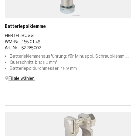
Batteriepolklemme
HERTH+BUSS
WM-Nr.:
155.01.46
Art-Nr.:
52285002
Batterieklemmenausführung: für Minuspol, Schraubklemme,
Pressteil
Querschnitt bis: 50 mm²
Batteriepoldurchmesser: 15,9 mm
Filiale wählen