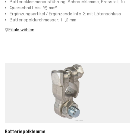
Batterieklemmenausführung: Schraubklemme, Pressteil, für
Minuspol
Querschnitt bis: 35 mm²
Ergänzungsartikel / Ergänzende Info 2: mit Lötanschluss
Batteriepoldurchmesser: 11,2 mm
Filiale wählen
Batteriepolklemme