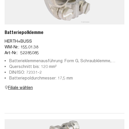
Batteriepolklemme
HERTH+BUSS
WM-Nr.:
155.01.38
Art-Nr.:
52285085
Batterieklemmenausführung: Form G, Schraubklemme,
Gussteil, für Pluspol
Querschnitt bis: 120 mm²
DIN/ISO: 72331-2
Batteriepoldurchmesser: 17,5 mm
Filiale wählen