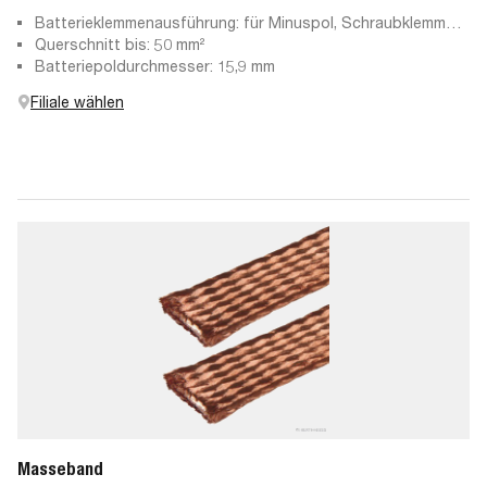
Batterieklemmenausführung: für Minuspol, Schraubklemme,
Pressteil
Querschnitt bis: 50 mm²
Batteriepoldurchmesser: 15,9 mm
Filiale wählen
Masseband