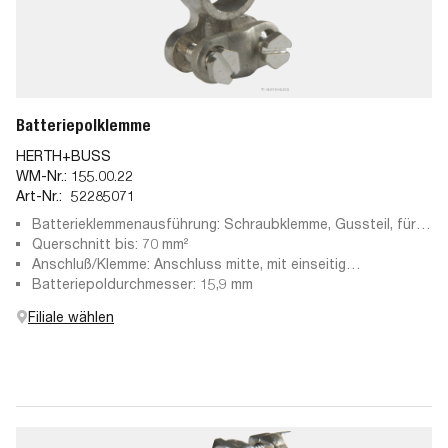
Batteriepolklemme
HERTH+BUSS
WM-Nr.:
155.00.22
Art-Nr.:
52285071
Batterieklemmenausführung: Schraubklemme, Gussteil, für
Minuspol
Querschnitt bis: 70 mm²
Anschluß/Klemme: Anschluss mitte, mit einseitig
montierbarer Polschraube
Batteriepoldurchmesser: 15,9 mm
Filiale wählen