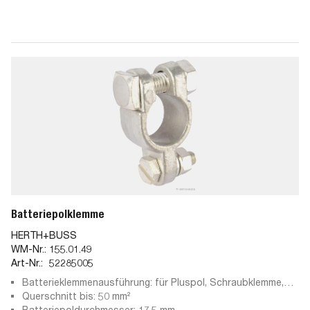
Batteriepolklemme
HERTH+BUSS
WM-Nr.:
155.01.49
Art-Nr.:
52285005
Batterieklemmenausführung: für Pluspol, Schraubklemme,
Pressteil
Querschnitt bis: 50 mm²
Batteriepoldurchmesser: 17,5 mm