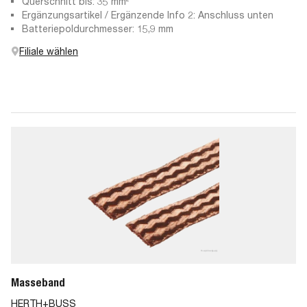
Gussteil
Querschnitt bis: 35 mm²
Ergänzungsartikel / Ergänzende Info 2: Anschluss unten
Batteriepoldurchmesser: 15,9 mm
Filiale wählen
Masseband
HERTH+BUSS