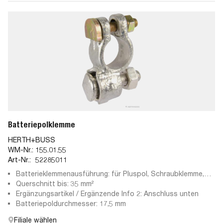
Batteriepolklemme
HERTH+BUSS
WM-Nr.:
155.01.55
Art-Nr.:
52285011
Batterieklemmenausführung: für Pluspol, Schraubklemme,
Gussteil
Querschnitt bis: 35 mm²
Ergänzungsartikel / Ergänzende Info 2: Anschluss unten
Batteriepoldurchmesser: 17,5 mm
Filiale wählen