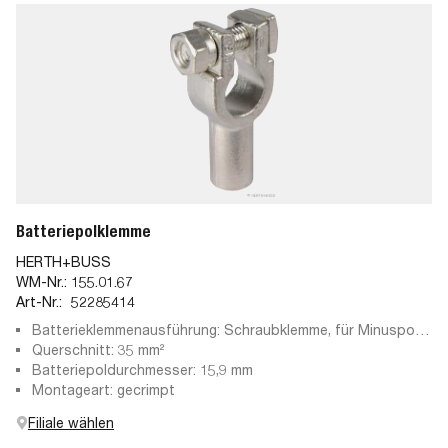
Batteriepolklemme
HERTH+BUSS
WM-Nr.:
155.01.67
Art-Nr.:
52285414
Batterieklemmenausführung: Schraubklemme, für Minuspol,
Pressteil
Querschnitt: 35 mm²
Batteriepoldurchmesser: 15,9 mm
Montageart: gecrimpt
Filiale wählen