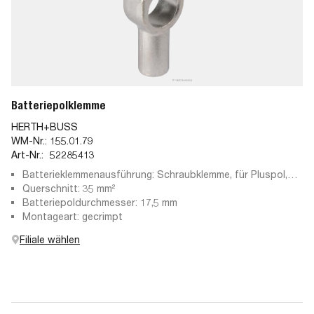
Batteriepolklemme
HERTH+BUSS
WM-Nr.:
155.01.79
Art-Nr.:
52285413
Batterieklemmenausführung: Schraubklemme, für Pluspol,
Pressteil
Querschnitt: 35 mm²
Batteriepoldurchmesser: 17,5 mm
Montageart: gecrimpt
Filiale wählen