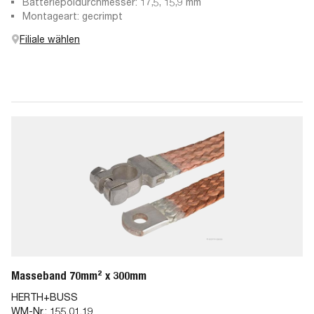
Batteriepoldurchmesser: 17,5, 15,9 mm
Montageart: gecrimpt
Filiale wählen
Masseband 70mm² x 300mm
HERTH+BUSS
WM-Nr.:
155.01.19