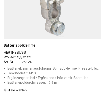
Batteriepolklemme
HERTH+BUSS
WM-Nr.:
155.01.39
Art-Nr.:
52285124
Batterieklemmenausführung: Schraubklemme, Pressteil, für
Pluspol
Gewindemaß: M10
Ergänzungsartikel / Ergänzende Info 2: mit Schraube
Batteriepoldurchmesser: 12,8 mm
Filiale wählen