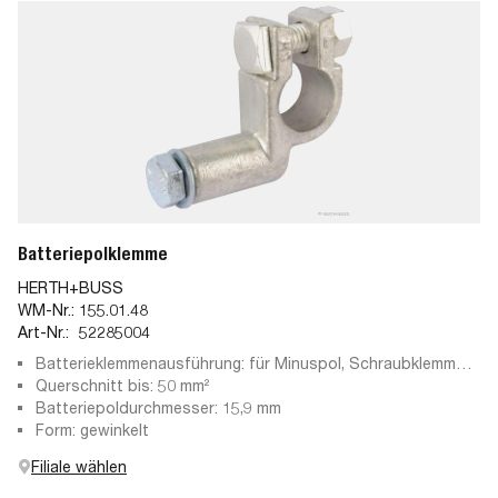
Batteriepolklemme
HERTH+BUSS
WM-Nr.:
155.01.48
Art-Nr.:
52285004
Batterieklemmenausführung: für Minuspol, Schraubklemme,
Pressteil
Querschnitt bis: 50 mm²
Batteriepoldurchmesser: 15,9 mm
Form: gewinkelt
Filiale wählen