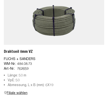
Drahtseil 8mm VZ
FUCHS + SANDERS
WM-Nr.:
484.08.73
Art-Nr.:
762659
Länge: 50 m
VpE: 50
Abmessung, L x B (mm): 6X19
Filiale wählen