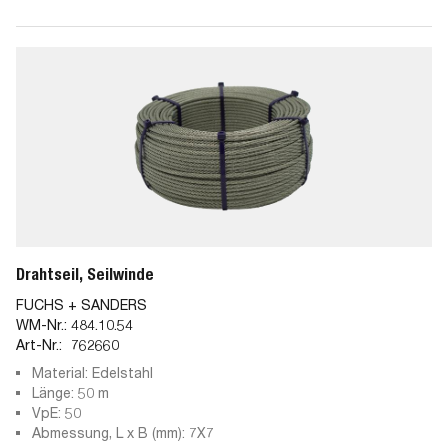
Drahtseil, Seilwinde
FUCHS + SANDERS
WM-Nr.:
484.10.54
Art-Nr.:
762660
Material: Edelstahl
Länge: 50 m
VpE: 50
Abmessung, L x B (mm): 7X7