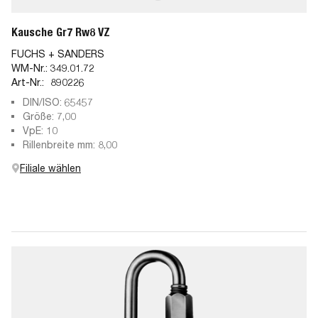
Kausche Gr7 Rw8 VZ
FUCHS + SANDERS
WM-Nr.:
349.01.72
Art-Nr.:
890226
DIN/ISO: 65457
Größe: 7,00
VpE: 10
Rillenbreite mm: 8,00
Filiale wählen