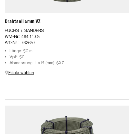
Drahtseil 5mm VZ
FUCHS + SANDERS
WM-Nr.:
484.11.03
Art-Nr.:
762657
Länge: 50 m
VpE: 50
Abmessung, L x B (mm): 6X7
Filiale wählen