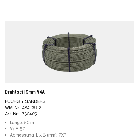
Drahtseil 5mm V4A
FUCHS + SANDERS
WM-Nr.:
484.09.92
Art-Nr.:
762405
Länge: 50 m
VpE: 50
Abmessung, L x B (mm): 7X7