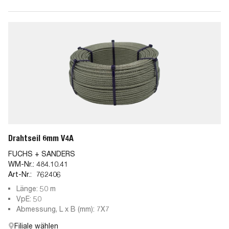
Drahtseil 6mm V4A
FUCHS + SANDERS
WM-Nr.:
484.10.41
Art-Nr.:
762406
Länge: 50 m
VpE: 50
Abmessung, L x B (mm): 7X7
Filiale wählen