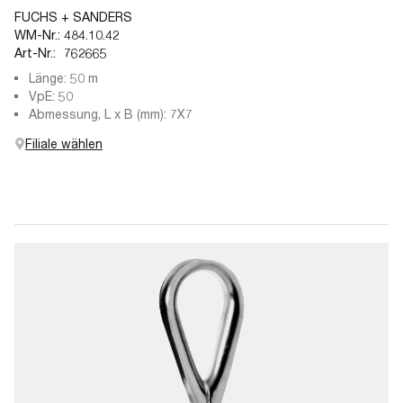
FUCHS + SANDERS
WM-Nr.:
484.10.42
Art-Nr.:
762665
Länge: 50 m
VpE: 50
Abmessung, L x B (mm): 7X7
Filiale wählen