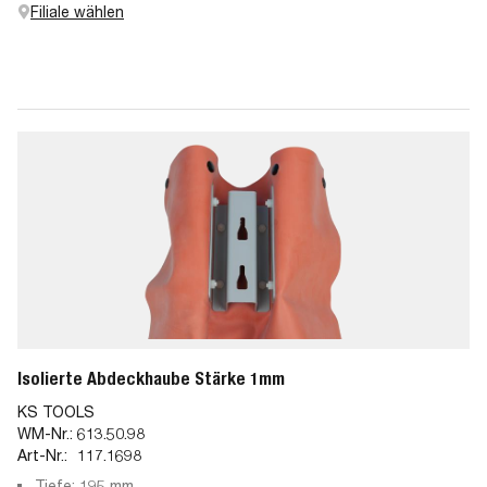
Filiale wählen
Isolierte Abdeckhaube Stärke 1mm
KS TOOLS
WM-Nr.:
613.50.98
Art-Nr.:
117.1698
Tiefe: 195 mm