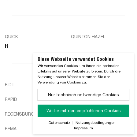
QUICK
QUINTON HAZEL
R
Diese Webseite verwendet Cookies
Wir verwenden Cookies, um Ihnen ein optimales
Erlebnis auf unserer Website zu bieten. Durch die
Nutzung unserer Website stimmen Sie der
Verwendung von Cookies zu.
R.D.I.
RACIMEX
Nur technisch notwendige Cookies
RAPID
RAU
Weiter mit den empfohlenen Cookies
REGENSBURGER ZUGGABEL
REINZ
Datenschutz
|
Nutzungsbedingungen
|
Impressum
REMA
REMSA