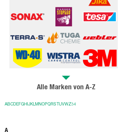
Alle Marken von A-Z
A
B
C
D
E
F
G
H
I
J
K
L
M
N
O
P
Q
R
S
T
U
V
W
Z
3
4
A