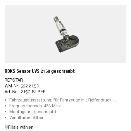
RDKS Sensor UVS 2150 geschraubt
REPSTAR
WM-Nr.:
522.21.50
Art-Nr.:
2150-SILBER
Fahrzeugausstattung: für Fahrzeuge mit Reifendruck-
Kontrollsystem
Frequenzbereich: 433 MHz
Montageart: geschraubt
Ventilfarbe: Silber
Filiale wählen