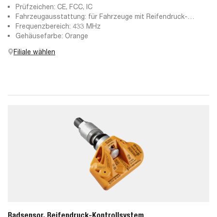
Prüfzeichen: CE, FCC, IC
Fahrzeugausstattung: für Fahrzeuge mit Reifendruck-
Kontrollsystem
Frequenzbereich: 433 MHz
Gehäusefarbe: Orange
Filiale wählen
Radsensor, Reifendruck-Kontrollsystem