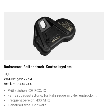
Radsensor, Reifendruck-Kontrollsystem
HUF
WM-Nr.:
522.22.24
Art-Nr.:
73903002
Prüfzeichen: CE, FCC, IC
Fahrzeugausstattung: für Fahrzeuge mit Reifendruck-
Kontrollsystem
Frequenzbereich: 433 MHz
Gehäusefarbe: Schwarz