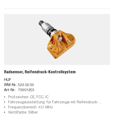
Radsensor, Reifendruck-Kontrollsystem
HUF
WM-Nr.:
522.02.39
Art-Nr.:
73901253
Prüfzeichen: CE, FCC, IC
Fahrzeugausstattung: für Fahrzeuge mit Reifendruck-
Kontrollsystem
Frequenzbereich: 433 MHz
Ventilfarbe: Silber