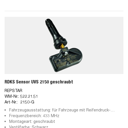
RDKS Sensor UVS 2150 geschraubt
REPSTAR
WM-Nr.:
522.21.51
Art-Nr.:
2150-G
Fahrzeugausstattung: für Fahrzeuge mit Reifendruck-
Kontrollsystem
Frequenzbereich: 433 MHz
Montageart: geschraubt
Ventilfarbe: Schwarz