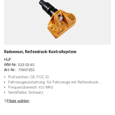
Radsensor, Reifendruck-Kontrollsystem
HUF
WM-Nr.:
522.02.40
Art-Nr.:
73907253
Prüfzeichen: CE, FCC, IC
Fahrzeugausstattung: für Fahrzeuge mit Reifendruck-
Kontrollsystem
Frequenzbereich: 433 MHz
Ventilfarbe: Schwarz
Filiale wählen