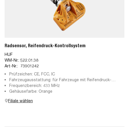
Radsensor, Reifendruck-Kontrollsystem
HUF
WM-Nr.:
522.01.38
Art-Nr.:
73901242
Prüfzeichen: CE, FCC, IC
Fahrzeugausstattung: für Fahrzeuge mit Reifendruck-
Kontrollsystem
Frequenzbereich: 433 MHz
Gehäusefarbe: Orange
Filiale wählen