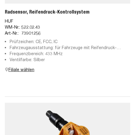
Radsensor, Reifendruck-Kontrollsystem
HUF
WM-Nr.:
522.02.43
Art-Nr.:
73901256
Prüfzeichen: CE, FCC, IC
Fahrzeugausstattung: für Fahrzeuge mit Reifendruck-
Kontrollsystem
Frequenzbereich: 433 MHz
Ventilfarbe: Silber
Filiale wählen