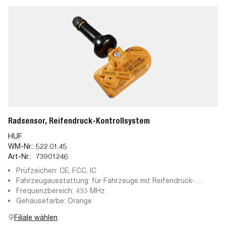
Radsensor, Reifendruck-Kontrollsystem
HUF
WM-Nr.:
522.01.45
Art-Nr.:
73901246
Prüfzeichen: CE, FCC, IC
Fahrzeugausstattung: für Fahrzeuge mit Reifendruck-
Kontrollsystem
Frequenzbereich: 433 MHz
Gehäusefarbe: Orange
Filiale wählen