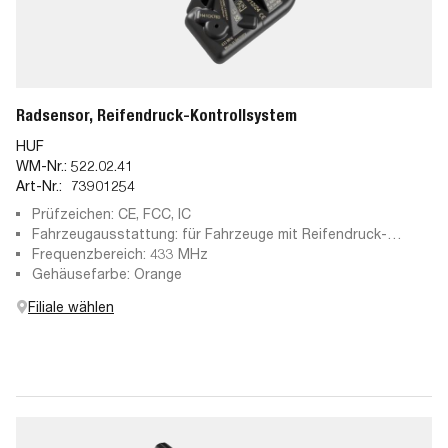
Radsensor, Reifendruck-Kontrollsystem
HUF
WM-Nr.:
522.02.41
Art-Nr.:
73901254
Prüfzeichen: CE, FCC, IC
Fahrzeugausstattung: für Fahrzeuge mit Reifendruck-
Kontrollsystem
Frequenzbereich: 433 MHz
Gehäusefarbe: Orange
Filiale wählen