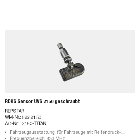
RDKS Sensor UVS 2150 geschraubt
REPSTAR
WM-Nr.:
522.21.53
Art-Nr.:
2150-TITAN
Fahrzeugausstattung: für Fahrzeuge mit Reifendruck-
Kontrollsystem
Frequenzbereich: 433 MHz