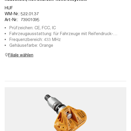
HUF
WM-Nr.:
522.01.37
Art-Nr.:
73901095
Prüfzeichen: CE, FCC, IC
Fahrzeugausstattung: für Fahrzeuge mit Reifendruck-
Kontrollsystem
Frequenzbereich: 433 MHz
Gehäusefarbe: Orange
Filiale wählen