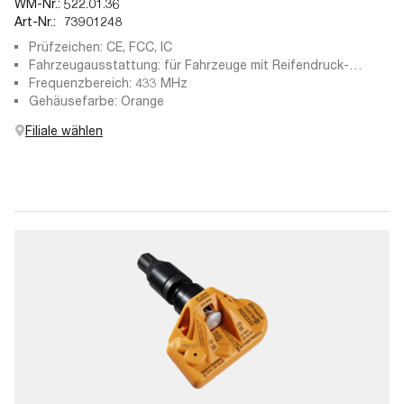
WM-Nr.:
522.01.36
Art-Nr.:
73901248
Prüfzeichen: CE, FCC, IC
Fahrzeugausstattung: für Fahrzeuge mit Reifendruck-
Kontrollsystem
Frequenzbereich: 433 MHz
Gehäusefarbe: Orange
Filiale wählen