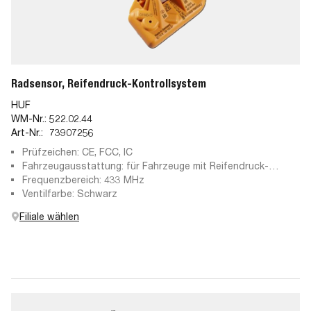
Radsensor, Reifendruck-Kontrollsystem
HUF
WM-Nr.:
522.02.44
Art-Nr.:
73907256
Prüfzeichen: CE, FCC, IC
Fahrzeugausstattung: für Fahrzeuge mit Reifendruck-
Kontrollsystem
Frequenzbereich: 433 MHz
Ventilfarbe: Schwarz
Filiale wählen