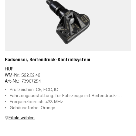
Radsensor, Reifendruck-Kontrollsystem
HUF
WM-Nr.:
522.02.42
Art-Nr.:
73907254
Prüfzeichen: CE, FCC, IC
Fahrzeugausstattung: für Fahrzeuge mit Reifendruck-
Kontrollsystem
Frequenzbereich: 433 MHz
Gehäusefarbe: Orange
Filiale wählen