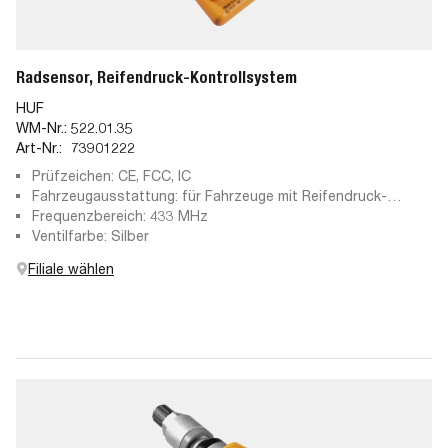
Radsensor, Reifendruck-Kontrollsystem
HUF
WM-Nr.:
522.01.35
Art-Nr.:
73901222
Prüfzeichen: CE, FCC, IC
Fahrzeugausstattung: für Fahrzeuge mit Reifendruck-
Kontrollsystem
Frequenzbereich: 433 MHz
Ventilfarbe: Silber
Filiale wählen