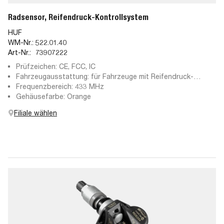
Radsensor, Reifendruck-Kontrollsystem
HUF
WM-Nr.:
522.01.40
Art-Nr.:
73907222
Prüfzeichen: CE, FCC, IC
Fahrzeugausstattung: für Fahrzeuge mit Reifendruck-
Kontrollsystem
Frequenzbereich: 433 MHz
Gehäusefarbe: Orange
Filiale wählen