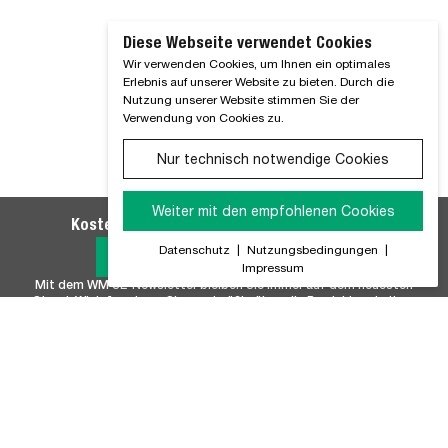
Diese Webseite verwendet Cookies
Wir verwenden Cookies, um Ihnen ein optimales
Erlebnis auf unserer Website zu bieten. Durch die
Nutzung unserer Website stimmen Sie der
Verwendung von Cookies zu.
Nur technisch notwendige Cookies
Weiter mit den empfohlenen Cookies
Kostenlosen WM SE-Newsletter abonnieren
Datenschutz
|
Nutzungsbedingungen
|
Jetzt Anmelden
Impressum
Mit dem WM SE-Newsletter bleiben Sie immer auf dem neuesten
Stand. Wir Informieren Sie regelmäßig über alle Produktneuheiten,
Branchennews, Termine und Innovationen aus unserem Hause.