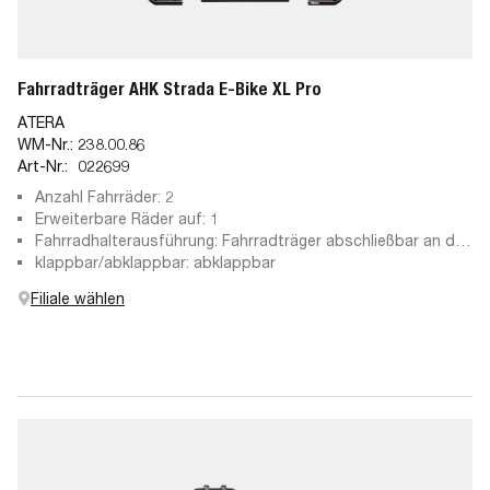
Fahrradträger AHK Strada E-Bike XL Pro
ATERA
WM-Nr.:
238.00.86
Art-Nr.:
022699
Anzahl Fahrräder: 2
Erweiterbare Räder auf: 1
Fahrradhalterausführung: Fahrradträger abschließbar an der
Anhängekupplung, abschließbare Haltearme, abnehmbare
klappbar/abklappbar: abklappbar
Haltearme
Filiale wählen