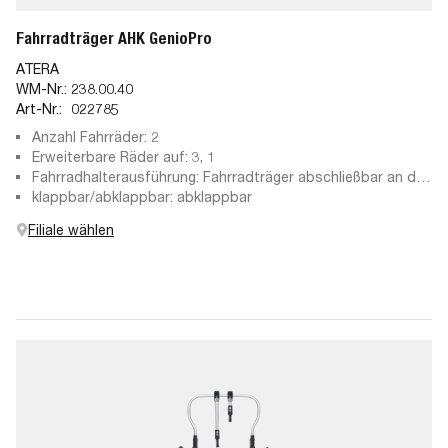
Fahrradträger AHK GenioPro
ATERA
WM-Nr.:
238.00.40
Art-Nr.:
022785
Anzahl Fahrräder: 2
Erweiterbare Räder auf: 3, 1
Fahrradhalterausführung: Fahrradträger abschließbar an der
Anhängekupplung, abschließbare Haltearme, abnehmbare
klappbar/abklappbar: abklappbar
Haltearme
Filiale wählen