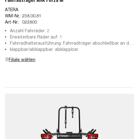
Fahrradträger AHK Forza M
ATERA
WM-Nr.:
238.00.81
Art-Nr.:
022800
Anzahl Fahrräder: 2
Erweiterbare Räder auf: 1
Fahrradhalterausführung: Fahrradträger abschließbar an der
Anhängekupplung, abschließbare Haltearme, abnehmbare
klappbar/abklappbar: abklappbar
Haltearme
Filiale wählen