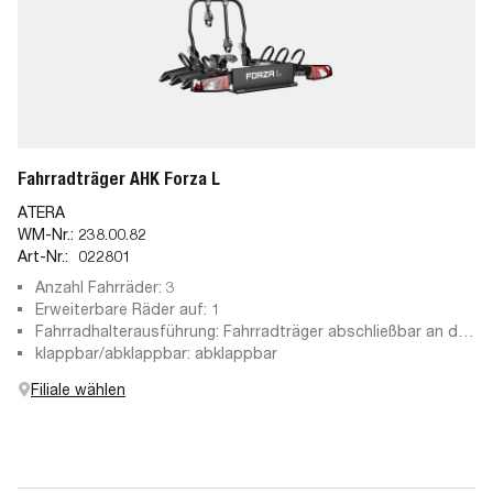
Fahrradträger AHK Forza L
ATERA
WM-Nr.:
238.00.82
Art-Nr.:
022801
Anzahl Fahrräder: 3
Erweiterbare Räder auf: 1
Fahrradhalterausführung: Fahrradträger abschließbar an der
Anhängekupplung, abschließbare Haltearme, abnehmbare
klappbar/abklappbar: abklappbar
Haltearme
Filiale wählen