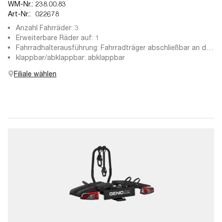
WM-Nr.:
238.00.83
Art-Nr.:
022678
Anzahl Fahrräder: 3
Erweiterbare Räder auf: 1
Fahrradhalterausführung: Fahrradträger abschließbar an der
Anhängekupplung, abschließbare Haltearme, abnehmbare
klappbar/abklappbar: abklappbar
Haltearme
Filiale wählen