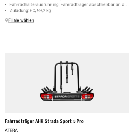
Fahrradhalterausführung: Fahrradträger abschließbar an der
Anhängekupplung, abschließbare Haltearme
Zuladung: 60, 59,2 kg
Filiale wählen
Fahrradträger AHK Strada Sport 3 Pro
ATERA