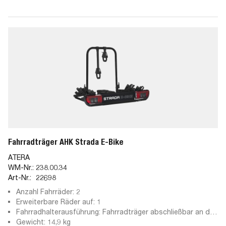
Fahrradträger AHK Strada E-Bike
ATERA
WM-Nr.:
238.00.34
Art-Nr.:
22698
Anzahl Fahrräder: 2
Erweiterbare Räder auf: 1
Fahrradhalterausführung: Fahrradträger abschließbar an der
Anhängekupplung, abschließbare Haltearme
Gewicht: 14,9 kg