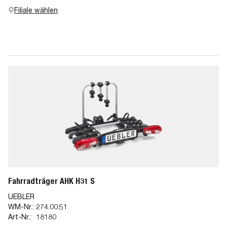
Filiale wählen
Fahrradträger AHK H31 S
UEBLER
WM-Nr.:
274.00.51
Art-Nr.:
18180