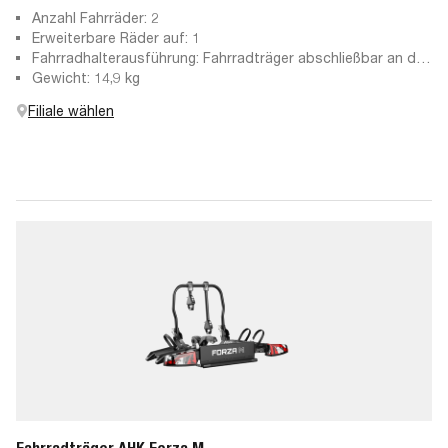
Anzahl Fahrräder: 2
Erweiterbare Räder auf: 1
Fahrradhalterausführung: Fahrradträger abschließbar an der
Anhängekupplung, abschließbare Haltearme, abnehmbare
Gewicht: 14,9 kg
Haltearme
Filiale wählen