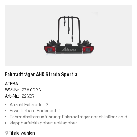
Fahrradträger AHK Strada Sport 3
ATERA
WM-Nr.:
238.00.38
Art-Nr.:
22695
Anzahl Fahrräder: 3
Erweiterbare Räder auf: 1
Fahrradhalterausführung: Fahrradträger abschließbar an der
Anhängekupplung, abschließbare Haltearme
klappbar/abklappbar: abklappbar
Filiale wählen