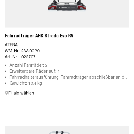
Fahrradträger AHK Strada Evo RV
ATERA
WM-Nr.:
238.00.39
Art-Nr.:
022707
Anzahl Fahrräder: 2
Erweiterbare Räder auf: 1
Fahrradhalterausführung: Fahrradträger abschließbar an der
Anhängekupplung, abschließbare Haltearme, abnehmbare
Gewicht: 18,4 kg
Haltearme
Filiale wählen