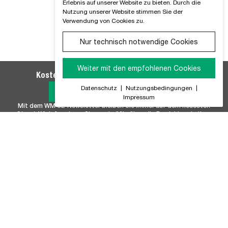
Erlebnis auf unserer Website zu bieten. Durch die
Nutzung unserer Website stimmen Sie der
Verwendung von Cookies zu.
Nur technisch notwendige Cookies
Weiter mit den empfohlenen Cookies
Kostenlosen WM SE-Newsletter abonnieren
Datenschutz
|
Nutzungsbedingungen
|
Jetzt Anmelden
Impressum
Mit dem WM SE-Newsletter bleiben Sie immer auf dem neuesten
Stand. Wir Informieren Sie regelmäßig über alle Produktneuheiten,
Branchennews, Termine und Innovationen aus unserem Hause.
Unser Sortiment
Marken
Batterie & Batteriezubehör
FISCHER
Befestigungstechnik
FUCHS+SANDERS
Chemie & Autopflege
Masteroil