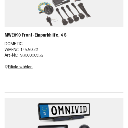
MWE890 Front-Einparkhilfe, 4 S
DOMETIC
WM-Nr.:
145.50.22
Art-Nr.:
9600000355
Filiale wählen