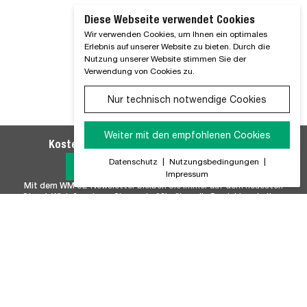
Diese Webseite verwendet Cookies
Wir verwenden Cookies, um Ihnen ein optimales
Erlebnis auf unserer Website zu bieten. Durch die
Nutzung unserer Website stimmen Sie der
Verwendung von Cookies zu.
Nur technisch notwendige Cookies
Weiter mit den empfohlenen Cookies
Kostenlosen WM SE-Newsletter abonnieren
Datenschutz
|
Nutzungsbedingungen
|
Jetzt Anmelden
Impressum
Mit dem WM SE-Newsletter bleiben Sie immer auf dem neuesten
Stand. Wir Informieren Sie regelmäßig über alle Produktneuheiten,
Branchennews, Termine und Innovationen aus unserem Hause.
Unser Sortiment
Marken