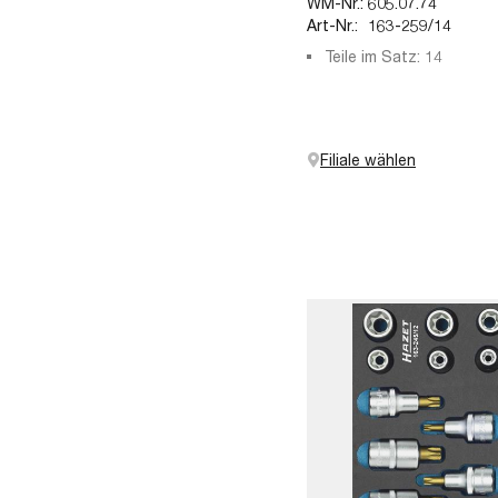
WM-Nr.:
605.07.74
Art-Nr.:
163-259/14
Teile im Satz: 14
Filiale wählen