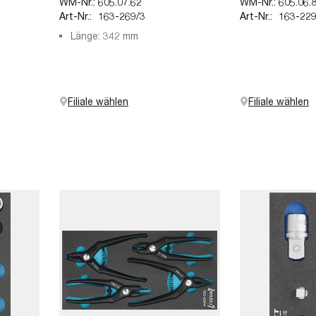
WM-Nr.:
605.07.62
WM-Nr.:
605.06.
Art-Nr.:
163-269/3
Art-Nr.:
163-229
Länge: 342 mm
Filiale wählen
Filiale wählen