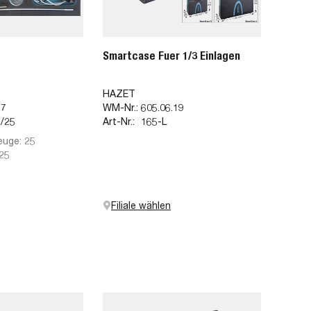
Smartcase Fuer 1/3 Einlagen
HAZET
67
WM-Nr.:
605.06.19
/25
Art-Nr.:
165-L
euge: 25
 25
Filiale wählen