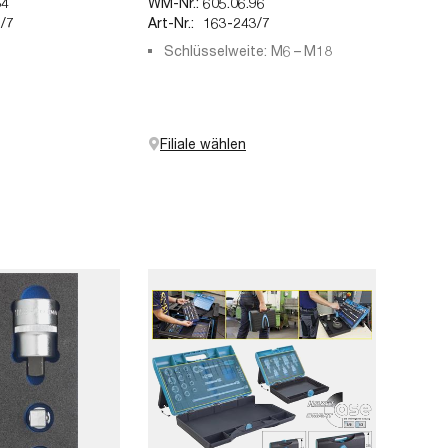
84
WM-Nr.:
605.06.96
/7
Art-Nr.:
163-243/7
Schlüsselweite: M6 – M18
Filiale wählen