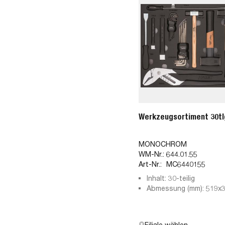
Werkzeugsortiment 30tl
MONOCHROM
WM-Nr.:
644.01.55
Art-Nr.:
MC6440155
Inhalt: 30-teilig
Abmessung (mm): 519x
Filiale wählen