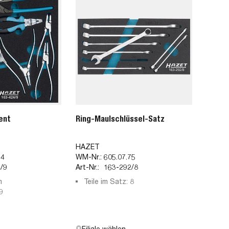
ent
Ring-Maulschlüssel-Satz
HAZET
14
WM-Nr.:
605.07.75
/9
Art-Nr.:
163-292/8
m
Teile im Satz: 8
9
Filiale wählen