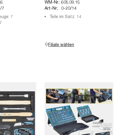
66
WM-Nr.:
605.09.15
/7
Art-Nr.:
0-20/14
euge: 7
Teile im Satz: 14
7
Filiale wählen