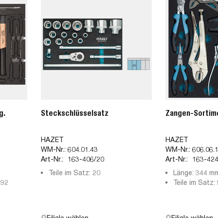
g.
Steckschlüsselsatz
Zangen-Sortim
HAZET
HAZET
WM-Nr.:
604.01.43
WM-Nr.:
606.06.
Art-Nr.:
163-406/20
Art-Nr.:
163-424
Teile im Satz: 20
Länge: 344 m
392
Teile im Satz: 
Filiale wählen
Filiale wählen