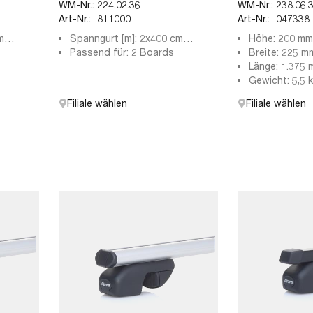
WM-Nr.:
224.02.36
WM-Nr.:
238.06.
Art-Nr.:
811000
Art-Nr.:
047338
m
Spanngurt [m]: 2x400 cm
Höhe: 200 mm
Spannband
Passend für: 2 Boards
Breite: 225 m
Länge: 1.375
Gewicht: 5,5 
Filiale wählen
Filiale wählen