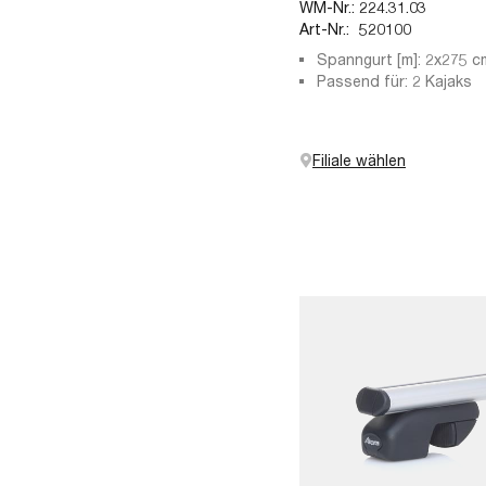
WM-Nr.:
224.31.03
Art-Nr.:
520100
Spanngurt [m]: 2x275 c
Spannband
Passend für: 2 Kajaks
Filiale wählen