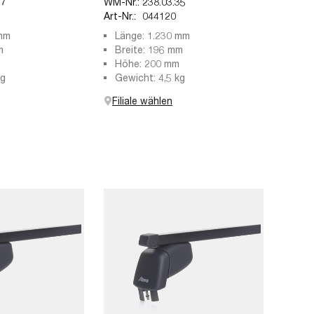
27
WM-Nr.:
238.03.35
Art-Nr.:
044120
 mm
Länge: 1.230 mm
m
Breite: 196 mm
Höhe: 200 mm
kg
Gewicht: 4,5 kg
Filiale wählen