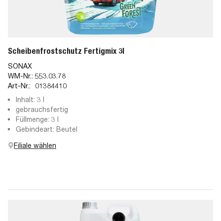
Scheibenfrostschutz Fertigmix 3l
SONAX
WM-Nr.:
553.03.78
Art-Nr.:
01384410
Inhalt: 3 l
gebrauchsfertig
Füllmenge: 3 l
Gebindeart: Beutel
Filiale wählen