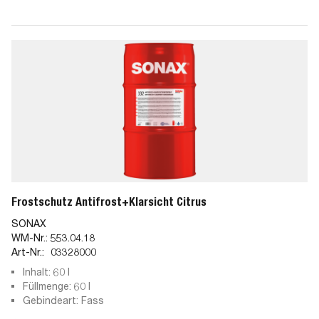
Frostschutz Antifrost+Klarsicht Citrus
SONAX
WM-Nr.:
553.04.18
Art-Nr.:
03328000
Inhalt: 60 l
Füllmenge: 60 l
Gebindeart: Fass