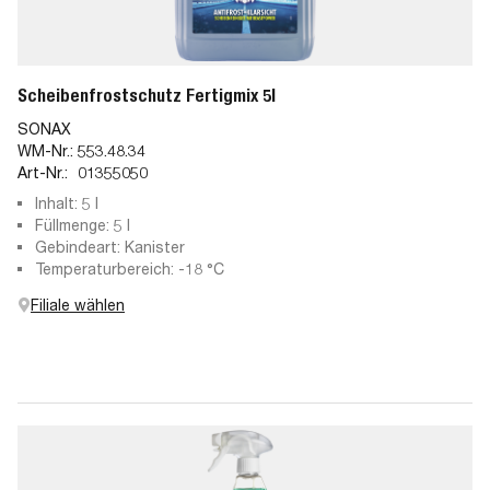
Scheibenfrostschutz Fertigmix 5l
SONAX
WM-Nr.:
553.48.34
Art-Nr.:
01355050
Inhalt: 5 l
Füllmenge: 5 l
Gebindeart: Kanister
Temperaturbereich: -18 °C
Filiale wählen