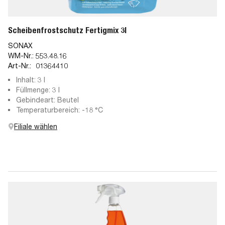
Scheibenfrostschutz Fertigmix 3l
SONAX
WM-Nr.:
553.48.16
Art-Nr.:
01364410
Inhalt: 3 l
Füllmenge: 3 l
Gebindeart: Beutel
Temperaturbereich: -18 °C
Filiale wählen