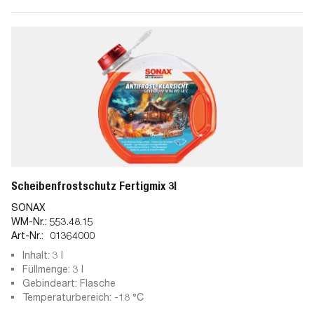
Scheibenfrostschutz Fertigmix 3l
SONAX
WM-Nr.:
553.48.15
Art-Nr.:
01364000
Inhalt: 3 l
Füllmenge: 3 l
Gebindeart: Flasche
Temperaturbereich: -18 °C