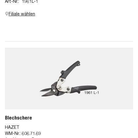
Art-Nr.:
1961L-1
Filiale wählen
Blechschere
HAZET
WM-Nr.:
606.71.69