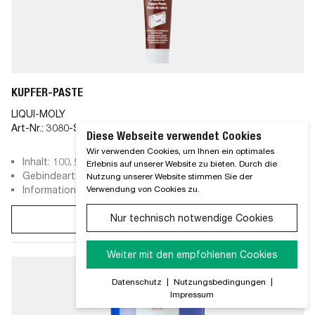
KUPFER-PASTE
LIQUI-MOLY
Art-Nr.:
3080-SH
Diese Webseite verwendet Cookies
Wir verwenden Cookies, um Ihnen ein optimales
Inhalt: 100, 500, 250, 1.000 g
Erlebnis auf unserer Website zu bieten. Durch die
Gebindeart: Tube, Dose, Pinseldose
Nutzung unserer Website stimmen Sie der
Information: Kupferpaste
Verwendung von Cookies zu.
Nur technisch notwendige Cookies
Variante wählen
Weiter mit den empfohlenen Cookies
Datenschutz
|
Nutzungsbedingungen
|
Impressum