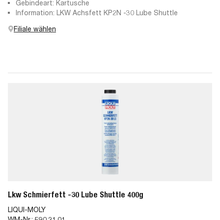
Gebindeart: Kartusche
Information: LKW Achsfett KP2N -30 Lube Shuttle
Filiale wählen
Lkw Schmierfett -30 Lube Shuttle 400g
LIQUI-MOLY
WM-Nr.:
590.21.01