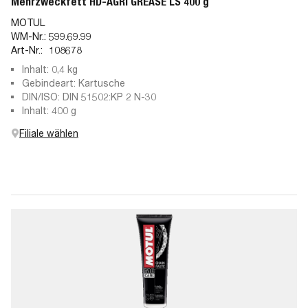
Mehrzweckfett HD-AGRI GREASE LS 400 g
MOTUL
WM-Nr.:
599.69.99
Art-Nr.:
108678
Inhalt: 0,4 kg
Gebindeart: Kartusche
DIN/ISO: DIN 51502:KP 2 N-30
Inhalt: 400 g
Filiale wählen