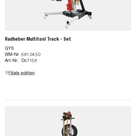
Radheber Multitool Truck - Set
GYS
WM-Nr.:
681.04.50
Art-Nr.:
D67158
Filiale wählen