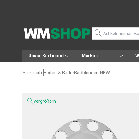
Unser Sortiment
Marken
W
Startseite
Reifen & Räder
Radblenden NKW
Vergrößern