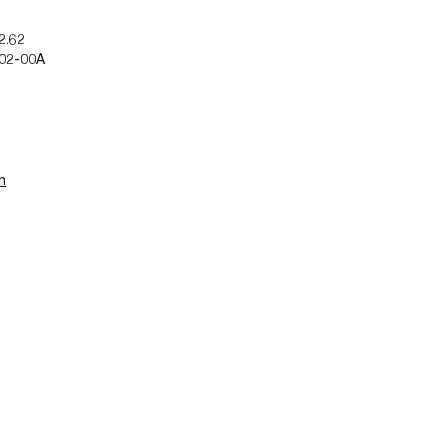
2.62
002-00A
n