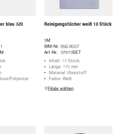
er blau 320
Reinigungstücher weiß 10 Stück
3M
91
WM-Nr.:
556.00.57
WM
Art-Nr.:
07910SET
ück
Inhalt: 10 Stück
m
Länge: 175 mm
m
Material: Vliesstoff
ulose/Polyester
Farbe: Weiß
Filiale wählen