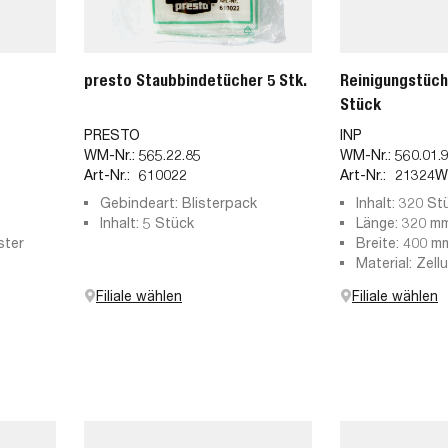
presto Staubbindetücher 5 Stk.
Reinigungstüch
Stück
PRESTO
INP
WM-Nr.:
565.22.85
WM-Nr.:
560.01.
Art-Nr.:
610022
Art-Nr.:
21324
Gebindeart: Blisterpack
Inhalt: 320 St
Inhalt: 5 Stück
Länge: 320 m
ster
Breite: 400 m
Material: Zell
Filiale wählen
Filiale wählen