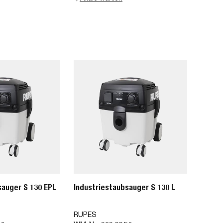
sauger S 130 EPL
Industriestaubsauger S 130 L
RUPES