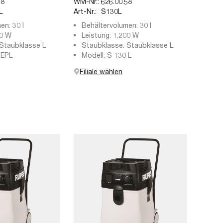
48
WM-Nr.:
626.00.58
L
Art-Nr.:
S130L
en: 30 l
Behältervolumen: 30 l
00 W
Leistung: 1.200 W
Staubklasse L
Staubklasse: Staubklasse L
 EPL
Modell: S 130 L
Filiale wählen