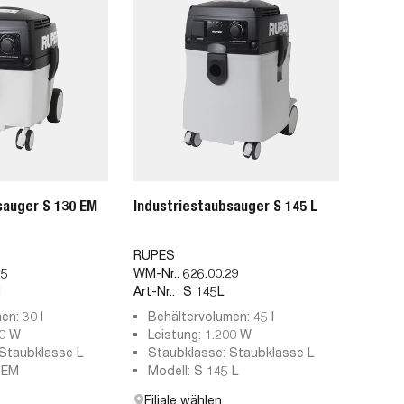
sauger S 130 EM
Industriestaubsauger S 145 L
RUPES
35
WM-Nr.:
626.00.29
M
Art-Nr.:
S 145L
en: 30 l
Behältervolumen: 45 l
00 W
Leistung: 1.200 W
Staubklasse L
Staubklasse: Staubklasse L
 EM
Modell: S 145 L
Filiale wählen