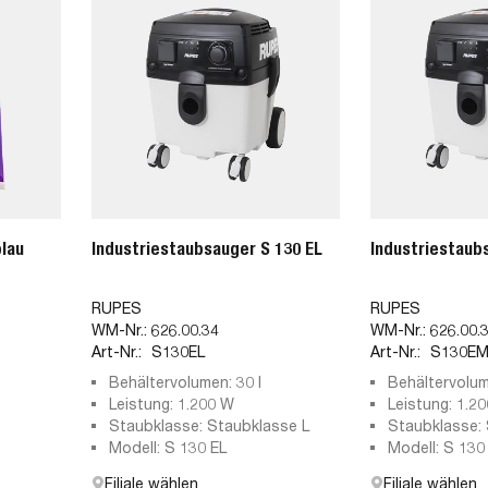
lau
Industriestaubsauger S 130 EL
Industriestaub
RUPES
RUPES
WM-Nr.:
626.00.34
WM-Nr.:
626.00.
Art-Nr.:
S130EL
Art-Nr.:
S130E
Behältervolumen: 30 l
Behältervolum
Leistung: 1.200 W
Leistung: 1.2
Staubklasse: Staubklasse L
Staubklasse: 
Modell: S 130 EL
Modell: S 130
Filiale wählen
Filiale wählen