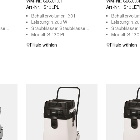
WM-Nr.:
626.01.01
WM-Nr.:
626.00.
Art-Nr.:
S130PL
Art-Nr.:
S130EP
Behältervolumen: 30 l
Behältervolum
Leistung: 1.200 W
Leistung: 1.2
se L
Staubklasse: Staubklasse L
Staubklasse: 
Modell: S 130 PL
Modell: S 130
Filiale wählen
Filiale wählen