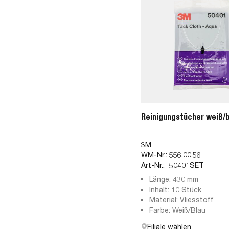
Reinigungstücher weiß/b
3M
WM-Nr.:
556.00.56
Art-Nr.:
50401SET
Länge: 430 mm
Inhalt: 10 Stück
Material: Vliesstoff
Farbe: Weiß/Blau
Filiale wählen