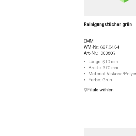
Reinigungstücher grün
EMM
WM-Nr.:
667.04.34
Art-Nr.:
000805
Länge: 610 mm
Breite: 370 mm
Material: Viskose/Polye
Farbe: Grün
Filiale wählen