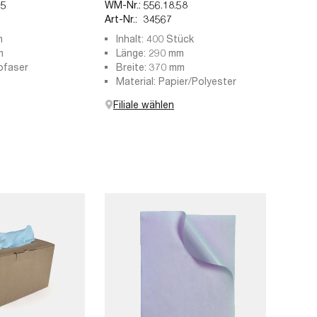
75
WM-Nr.:
556.18.58
Art-Nr.:
34567
m
Inhalt: 400 Stück
m
Länge: 290 mm
rofaser
Breite: 370 mm
Material: Papier/Polyester
Filiale wählen