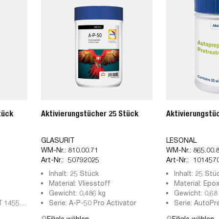
tück
Aktivierungstücher 25 Stück
Aktivierungstü
GLASURIT
LESONAL
WM-Nr.:
810.00.71
WM-Nr.:
865.00.
Art-Nr.:
50792025
Art-Nr.:
101457
Inhalt: 25 Stück
Inhalt: 25 Stü
Material: Vliesstoff
Material: Epo
Gewicht: 0,486 kg
Gewicht: 0,68
T 1455-
Serie: A-P-50 Pro Activator
Serie: AutoPr
Filiale wählen
Filiale wählen