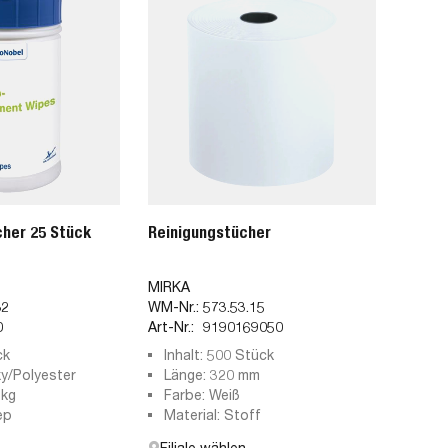
cher 25 Stück
Reinigungstücher
MIRKA
82
WM-Nr.:
573.53.15
0
Art-Nr.:
9190169050
ck
Inhalt: 500 Stück
xy/Polyester
Länge: 320 mm
 kg
Farbe: Weiß
ep
Material: Stoff
Filiale wählen