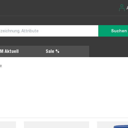
Suchen
M Aktuell
Sale %
e