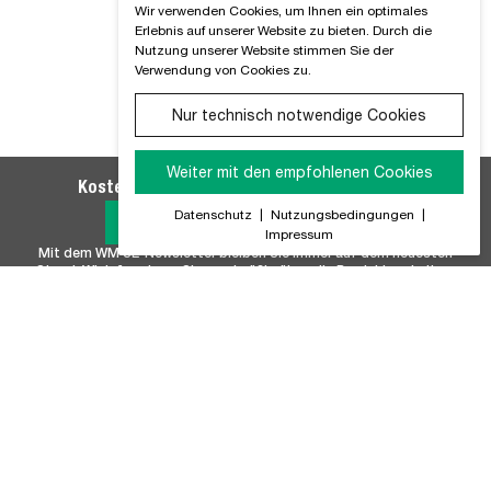
Wir verwenden Cookies, um Ihnen ein optimales
Erlebnis auf unserer Website zu bieten. Durch die
Nutzung unserer Website stimmen Sie der
Verwendung von Cookies zu.
Nur technisch notwendige Cookies
Weiter mit den empfohlenen Cookies
Kostenlosen WM SE-Newsletter abonnieren
Datenschutz
|
Nutzungsbedingungen
|
Jetzt Anmelden
Impressum
Mit dem WM SE-Newsletter bleiben Sie immer auf dem neuesten
Stand. Wir Informieren Sie regelmäßig über alle Produktneuheiten,
Branchennews, Termine und Innovationen aus unserem Hause.
Unser Sortiment
Marken
Batterie & Batteriezubehör
FISCHER
Befestigungstechnik
FUCHS+SANDERS