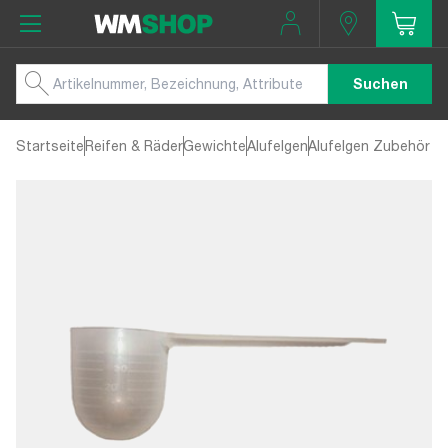
Suchen
Startseite
Reifen & Räder
Gewichte
Alufelgen
Alufelgen Zubehör