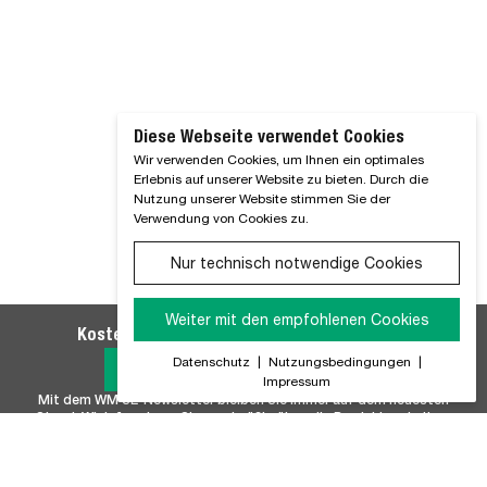
Diese Webseite verwendet Cookies
Wir verwenden Cookies, um Ihnen ein optimales
Erlebnis auf unserer Website zu bieten. Durch die
Nutzung unserer Website stimmen Sie der
Verwendung von Cookies zu.
Nur technisch notwendige Cookies
Weiter mit den empfohlenen Cookies
Kostenlosen WM SE-Newsletter abonnieren
Datenschutz
|
Nutzungsbedingungen
|
Jetzt Anmelden
Impressum
Mit dem WM SE-Newsletter bleiben Sie immer auf dem neuesten
Stand. Wir Informieren Sie regelmäßig über alle Produktneuheiten,
Branchennews, Termine und Innovationen aus unserem Hause.