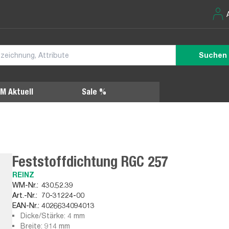
Suchen
M Aktuell
Sale %
Feststoffdichtung RGC 257
REINZ
WM-Nr.:
430.52.39
Art.-Nr.:
70-31224-00
EAN-Nr.:
4026634094013
Dicke/Stärke: 4 mm
Breite: 914 mm