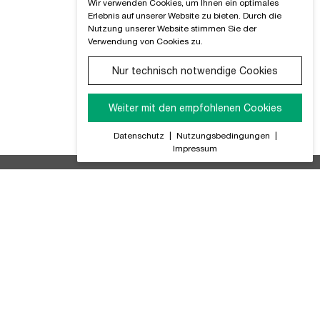
Wir verwenden Cookies, um Ihnen ein optimales
Erlebnis auf unserer Website zu bieten. Durch die
Nutzung unserer Website stimmen Sie der
Verwendung von Cookies zu.
Nur technisch notwendige Cookies
Weiter mit den empfohlenen Cookies
Datenschutz
|
Nutzungsbedingungen
|
Impressum
ir Informieren Sie regelmäßig über alle Produktneuheiten,
GB (PDF)
tteriegesetz