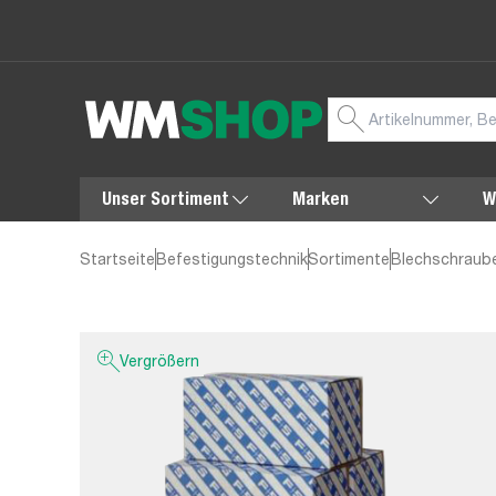
Unser Sortiment
Marken
W
Startseite
Befestigungstechnik
Sortimente
Blechschraub
Vergrößern