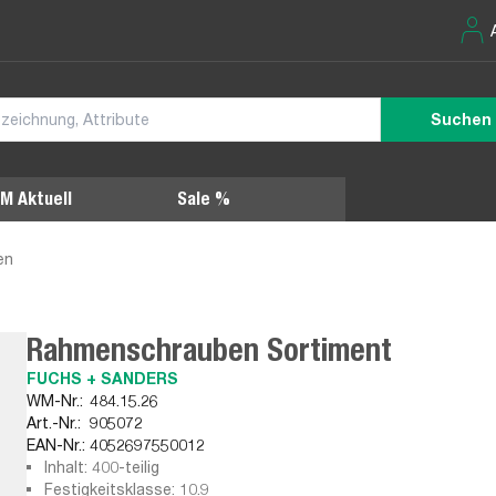
Suchen
M Aktuell
Sale %
en
Rahmenschrauben Sortiment
FUCHS + SANDERS
WM-Nr.:
484.15.26
Art.-Nr.:
905072
EAN-Nr.:
4052697550012
Inhalt: 400-teilig
Festigkeitsklasse: 10.9