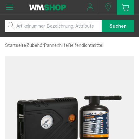
Suchen
Startseite
Zubehör
Pannenhilfe
Reifendichtmittel