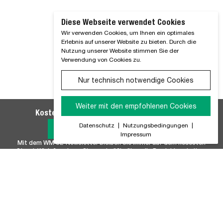
Diese Webseite verwendet Cookies
Wir verwenden Cookies, um Ihnen ein optimales
Erlebnis auf unserer Website zu bieten. Durch die
Nutzung unserer Website stimmen Sie der
Verwendung von Cookies zu.
Nur technisch notwendige Cookies
Weiter mit den empfohlenen Cookies
Kostenlosen WM SE-Newsletter abonnieren
Datenschutz
|
Nutzungsbedingungen
|
Jetzt Anmelden
Impressum
Mit dem WM SE-Newsletter bleiben Sie immer auf dem neuesten
Stand. Wir Informieren Sie regelmäßig über alle Produktneuheiten,
Branchennews, Termine und Innovationen aus unserem Hause.