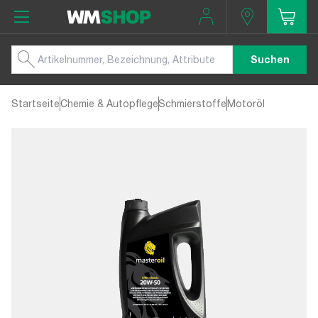
Suchen
Startseite
Chemie & Autopflege
Schmierstoffe
Motoröl