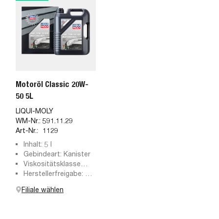
Motoröl Classic 20W-
50 5L
LIQUI-MOLY
WM-Nr.:
591.11.29
Art-Nr.:
1129
Inhalt: 5 l
Gebindeart: Kanister
Viskositätsklasse
SAE: 20W-50
Herstellerfreigabe: API
SC/SD/SE/CC
Filiale wählen