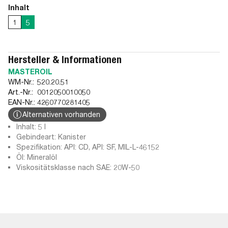
Inhalt
1
5
Hersteller & Informationen
MASTEROIL
WM-Nr.:
520.20.51
Art.-Nr.:
0012050010050
EAN-Nr.:
4260770281405
Alternativen vorhanden
Inhalt: 5 l
Gebindeart: Kanister
Spezifikation: API: CD, API: SF, MIL-L-46152
Öl: Mineralöl
Viskositätsklasse nach SAE: 20W-50