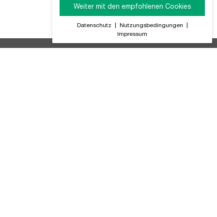
Weiter mit den empfohlenen Cookies
Datenschutz
|
Nutzungsbedingungen
|
Impressum
ir Informieren Sie regelmäßig über alle Produktneuheiten,
GB (PDF)
tteriegesetz
ompliance
atenschutz
lialsuche
mpressum
utzungsbedingungen
rtslife