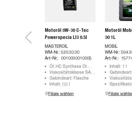
Motoröl 0W-30 C-Tec
Motoröl Mobi
Powerspecia Ll3 0.5l
30 1L
MASTEROIL
MOBIL
WM-Nr.:
520.30.00
WM-Nr.:
594.3
Art-Nr.:
0010030010005
Art-Nr.:
1577
Öl: HC Synthese Öl
Inhalt: 1 l
(Hydro-Cracked)
Viskositätsklasse SAE:
Gebindeart:
0W-30
Gebindeart: Flasche
Viskositäts
Inhalt: 0,5 l
0W-30
Spezifikati
API SJ, API
Filiale wählen
Filiale wähle