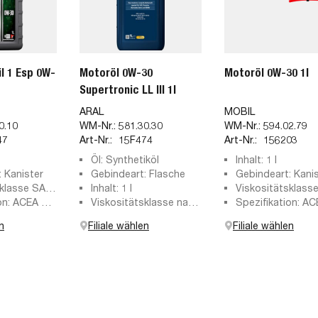
l 1 Esp 0W-
Motoröl 0W-30
Motoröl 0W-30 1l
Supertronic LL III 1l
ARAL
MOBIL
0.10
WM-Nr.:
581.30.30
WM-Nr.:
594.02.79
47
Art-Nr.:
15F474
Art-Nr.:
156203
Öl: Synthetiköl
Inhalt: 1 l
 Kanister
Gebindeart: Flasche
Gebindeart: Kani
klasse SAE:
Inhalt: 1 l
Viskositätsklass
on: ACEA C3,
Viskositätsklasse nach
0W-30
Spezifikation: A
 SL
SAE: 0W-30
n
Filiale wählen
Filiale wählen