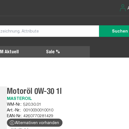
Suchen
M Aktuell
Sale %
Motoröl 0W-30 1l
MASTEROIL
WM-Nr.:
520.30.01
Art.-Nr.:
0010030010010
EAN-Nr.:
4260770281429
Alternativen vorhanden