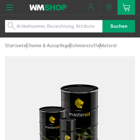
Suchen
Startseite
Chemie & Autopflege
Schmierstoffe
Motoröl