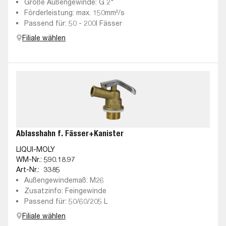
Größe Außengewinde: G 2"
Förderleistung: max. 150mm²/s
Passend für: 50 - 200l Fässer
Filiale wählen
Ablasshahn f. Fässer+Kanister
LIQUI-MOLY
WM-Nr.:
590.18.97
Art-Nr.:
3385
Außengewindemaß: M26
Zusatzinfo: Feingewinde
Passend für: 50/60/205 L
Filiale wählen