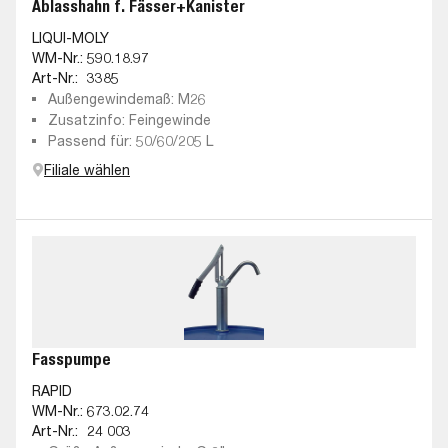
Ablasshahn f. Fässer+Kanister
LIQUI-MOLY
WM-Nr.:
590.18.97
Art-Nr.:
3385
Außengewindemaß: M26
Zusatzinfo: Feingewinde
Passend für: 50/60/205 L
Filiale wählen
Fasspumpe
RAPID
WM-Nr.:
673.02.74
Art-Nr.:
24 003