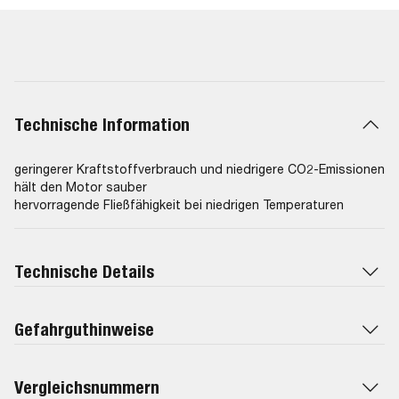
02, API: SL, ILSAC GF-5, ACEA A1/B1-10, ACEA A1/B1-04,
Renault RN0700, ACEA A5, ACEA B5-08, API: SG (synthetic),
ILSAC GF-2, API: SH-EC II, API: SL-EC
Technische Information
geringerer Kraftstoffverbrauch und niedrigere CO2-Emissionen
hält den Motor sauber
hervorragende Fließfähigkeit bei niedrigen Temperaturen
Technische Details
Gefahrguthinweise
Vergleichsnummern