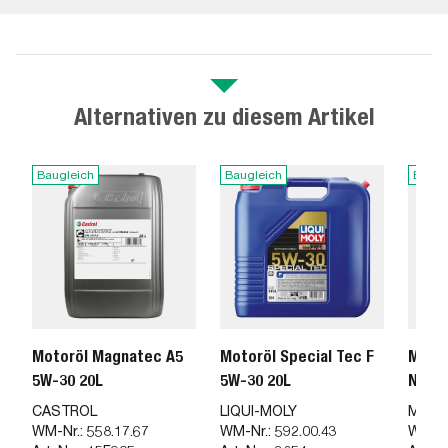
Alternativen zu diesem Artikel
Baugleich
Baugleich
Baugl
Motoröl Magnatec A5
Motoröl Special Tec F
Motor
5W-30 20L
5W-30 20L
Nergy
CASTROL
LIQUI-MOLY
MOTU
WM-Nr.:
558.17.67
WM-Nr.:
592.00.43
WM-Nr