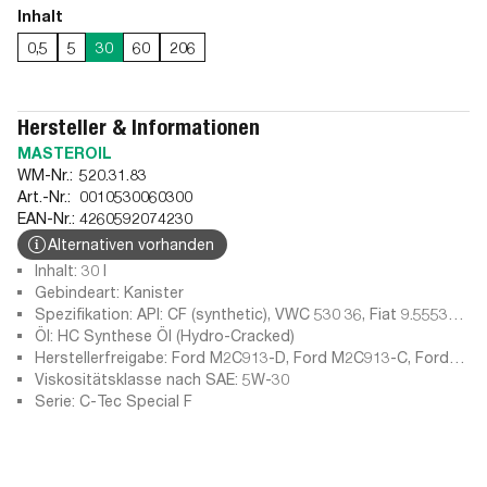
Inhalt
0,5
5
30
60
206
Hersteller & Informationen
MASTEROIL
WM-Nr.:
520.31.83
Art.-Nr.:
0010530060300
EAN-Nr.:
4260592074230
Alternativen vorhanden
Inhalt: 30 l
Gebindeart: Kanister
Spezifikation: API: CF (synthetic), VWC 530 36, Fiat 9.55535-
G1, Ford M2C913-D, Ford M2C913-C, Ford M2C913-B, Ford
Öl: HC Synthese Öl (Hydro-Cracked)
M2C913-A, STJLR.03.5003, ACEA A5, ACEA B5-16, API: SP,
Herstellerfreigabe: Ford M2C913-D, Ford M2C913-C, Ford
API: SG, ILSAC GF-3, API: SJ-EC, API: SL + CF, ACEA A1/B1-
M2C913-B, Ford M2C913-A
Viskositätsklasse nach SAE: 5W-30
08, ACEA A5, ACEA B5-04, ACEA A1/B1-12, API: SN PLUS, API
Serie: C-Tec Special F
SJ-EC synthetic, ILSAC GF-4, ACEA A1-96, ACEA B1-98,
ACEA A1-02, API: CF (only), ACEA A5, ACEA B5-10, ACEA A5,
ACEA B5-12, API: SG-EC II, API: SF, API: CF, API: SJ, ACEA A5-