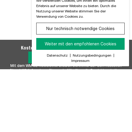
Wir verwenden Cookies, um Ihnen ein optimales
Erlebnis auf unserer Website zu bieten. Durch die
Nutzung unserer Website stimmen Sie der
Verwendung von Cookies zu.
Nur technisch notwendige Cookies
Weiter mit den empfohlenen Cookies
Kostenlosen WM SE-Newsletter abonnieren
Datenschutz
|
Nutzungsbedingungen
|
Jetzt Anmelden
Impressum
Mit dem WM SE-Newsletter bleiben Sie immer auf dem neuesten
Stand. Wir Informieren Sie regelmäßig über alle Produktneuheiten,
Branchennews, Termine und Innovationen aus unserem Hause.
Unser Sortiment
Marken
Batterie & Batteriezubehör
FISCHER
Befestigungstechnik
FUCHS+SANDERS