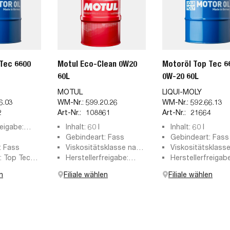
Tec 6600
Motul Eco-Clean 0W20
Motoröl Top Tec 6
60L
0W-20 60L
MOTUL
LIQUI-MOLY
6.03
WM-Nr.:
599.20.26
WM-Nr.:
592.66.13
2
Art-Nr.:
108861
Art-Nr.:
21664
reigabe:
Inhalt: 60 l
Inhalt: 60 l
01547, BMW
Gebindeart: Fass
Gebindeart: Fass
 FE, Land
: Fass
Viskositätsklasse nach
Viskositätsklass
R.03,
: Top Tec
SAE: 0W-20
Herstellerfreigabe:
0W-20
Herstellerfreigabe
229.71,
0
BMW Longlife-17 FE+,
Land Rover STJLR
n
Filiale wählen
Filiale wählen
, API SP,
JAGUAR
ACEA C5, API SP,
fe-17 FE+,
STJLR.03.5006, MB
WSS-M2C 952-A1
A, Jaguar,
229.71, MB 229.72, OV
Jaguar, MB-Freig
e 229.71,
040 1547 - A20
229.71, Opel OV 
 1547 - A,
1547 - A, Opel
M2C-954A1
OV0401547, Ford