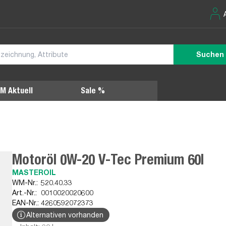
Suchen
M Aktuell
Sale %
Motoröl 0W-20 V-Tec Premium 60l
MASTEROIL
WM-Nr.:
520.40.33
Art.-Nr.:
0010020020600
EAN-Nr.:
4260592072373
Alternativen vorhanden