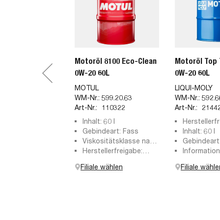
Motoröl 8100 Eco-Clean
Motoröl Top 
0W-20 60L
0W-20 60L
MOTUL
LIQUI-MOLY
WM-Nr.:
599.20.63
WM-Nr.:
592.6
Art-Nr.:
110322
Art-Nr.:
2144
Inhalt: 60 l
Herstellerf
Gebindeart: Fass
Opel OV04
Inhalt: 60 l
Viskositätsklasse nach
Longlife-17
Gebindeart
SAE: 0W-20
Herstellerfreigabe:
Rover STJL
Information
BMW Longlife-17 FE+,
229.72, MB 
6600 0W-2
Filiale wählen
Filiale wähle
JAGUAR
ACEA C5, C6
STJLR.03.5006, MB
BMW Longli
229.71, MB 229.72, OV
ILSAC GF-6
040 1547 - A20
MB-Freigab
Opel OV 040
Ford WSS-