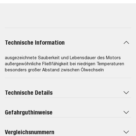
A3/B4-10, ACEA A3/B3-10, MB 226.5, ACEA A3/B4-04 synth,
API: CF (synthetic), ACEA A3/B3-08, ACEA A3-02 + B3-98,
API: SH + CD, ACEA B2-96, ACEA A3-96 + B3-96, GM-LL-A-
025, ACEA A3-98, ACEA A3-02, API: SM, Renault RN0710,
ACEA A3/B3-04, ACEA A3/B4-04, Fiat 9.55535-Z2, API: SN +
CF, ACEA A3/B4-12 synth, API: CC, ACEA A2-96, ACEA A3-96,
GM-LL-B-025, API: SL, BMW Longlife-01 (<2019)
Technische Information
ausgezeichnete Sauberkeit und Lebensdauer des Motors
außergewöhnliche Fließfähigkeit bei niedrigen Temperaturen
besonders großer Abstand zwischen Ölwechseln
Technische Details
Gefahrguthinweise
Vergleichsnummern