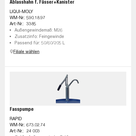
Ablasshahn f. Fässer+Kanister
LIQUI-MOLY
WM-Nr.:
590.18.97
Art-Nr.:
3385
Außengewindemaß: M26
Zusatzinfo: Feingewinde
Passend für: 50/60/205 L
Filiale wählen
Fasspumpe
RAPID
WM-Nr.:
673.02.74
Art-Nr.:
24 003