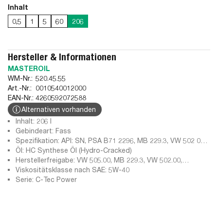
Inhalt
0,5
1
5
60
206
Hersteller & Informationen
MASTEROIL
WM-Nr.:
520.45.55
Art.-Nr.:
0010540012000
EAN-Nr.:
4260592072588
Alternativen vorhanden
Inhalt: 206 l
Gebindeart: Fass
Spezifikation: API: SN, PSA B71 2296, MB 229.3, VW 502 00,
ACEA A3/B4-12, Porsche A40, VW 505 00, Fiat 9.55535-H2,
Öl: HC Synthese Öl (Hydro-Cracked)
ACEA A3/B3-12, BMW LL 01 only <2019, BMW Longlife-01
Herstellerfreigabe: VW 505.00, MB 229.3, VW 502.00,
(>2019), API: CD, API: SG, ACEA B3-96, ACEA B4-98, API: SJ-
Porsche A40
Viskositätsklasse nach SAE: 5W-40
EC, ACEA A3/B4-08, ACEA B3-98 synthetic, Fiat 9.55535-M2,
Serie: C-Tec Power
API: SH (synthetic), ACEA A3/B4-10 synth., ACEA A3/B3-04
synth, API: SL + CF, API: CE, API: SH, ACEA A3-98 + B3-98,
API: SJ, ACEA B3-98, ACEA B2-98, Renault RN0700, ACEA