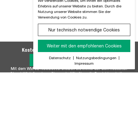
Wir verwenden Cookies, um Ihnen ein optimales
Erlebnis auf unserer Website zu bieten. Durch die
Nutzung unserer Website stimmen Sie der
Verwendung von Cookies zu.
Nur technisch notwendige Cookies
Weiter mit den empfohlenen Cookies
Kostenlosen WM SE-Newsletter abonnieren
Datenschutz
|
Nutzungsbedingungen
|
Jetzt Anmelden
Impressum
Mit dem WM SE-Newsletter bleiben Sie immer auf dem neuesten
Stand. Wir Informieren Sie regelmäßig über alle Produktneuheiten,
Branchennews, Termine und Innovationen aus unserem Hause.
Unser Sortiment
Marken
Batterie & Batteriezubehör
FISCHER
Befestigungstechnik
FUCHS+SANDERS