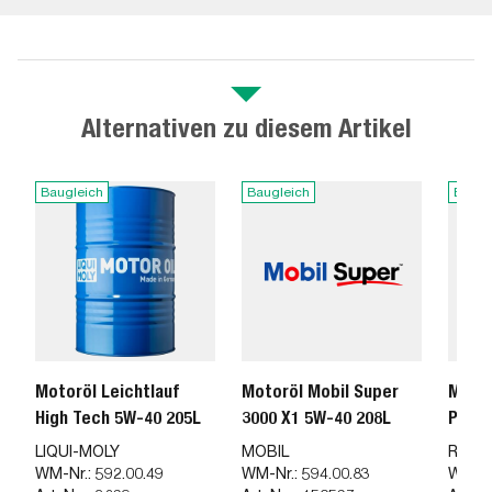
Alternativen zu diesem Artikel
Baugleich
Baugleich
Baugl
Motoröl Leichtlauf
Motoröl Mobil Super
Motor
High Tech 5W-40 205L
3000 X1 5W-40 208L
Power
LIQUI-MOLY
MOBIL
REPS
WM-Nr.:
592.00.49
WM-Nr.:
594.00.83
WM-Nr