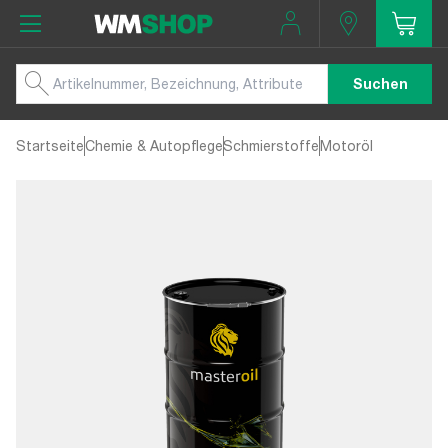
Suchen
Startseite
Chemie & Autopflege
Schmierstoffe
Motoröl