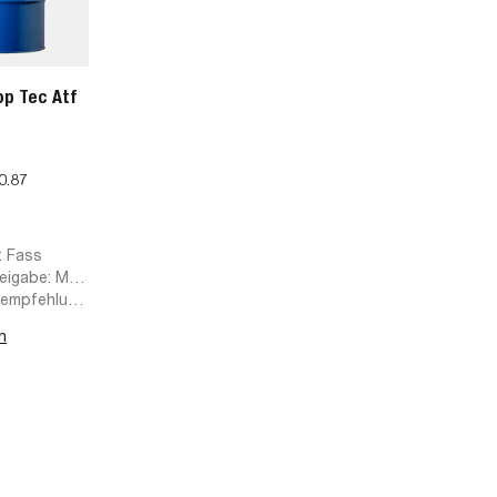
op Tec Atf
0.87
: Fass
reigabe: MB-
36.14, MB
rempfehlung:
n