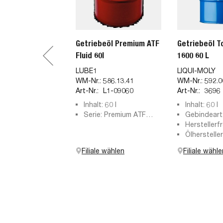
Getriebeöl Premium ATF
Getriebeöl T
Fluid 60l
1600 60 L
LUBE1
LIQUI-MOLY
WM-Nr.:
586.13.41
WM-Nr.:
592.0
Art-Nr.:
L1-09060
Art-Nr.:
3696
Inhalt: 60 l
Inhalt: 60 l
Serie: Premium ATF
Gebindeart
Fluid
Herstellerf
Freigabe 2
Ölherstelle
236.14
MB 236.12
Filiale wählen
Filiale wähle