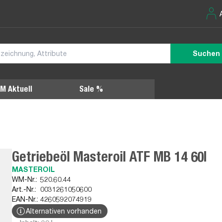
Suchen
M Aktuell
Sale %
Getriebeöl Masteroil ATF MB 14 60l
MASTEROIL
WM-Nr.:
520.60.44
Art.-Nr.:
0031261050600
EAN-Nr.:
4260592074919
Alternativen vorhanden