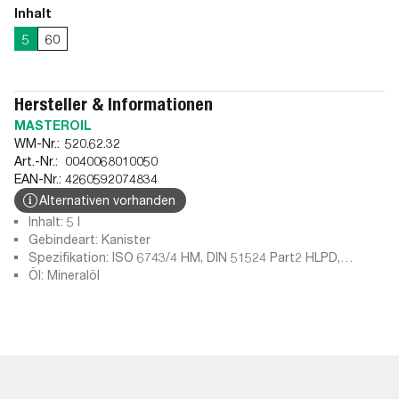
Inhalt
5
60
Hersteller & Informationen
MASTEROIL
WM-Nr.:
520.62.32
Art.-Nr.:
0040068010050
EAN-Nr.:
4260592074834
Alternativen vorhanden
Inhalt: 5 l
Gebindeart: Kanister
Spezifikation: ISO 6743/4 HM, DIN 51524 Part2 HLPD,
Vickers M2950S 1714, Vickers I-286-S, DIN 51524 Part 2 HLP,
Öl: Mineralöl
Vickers M-2950-S