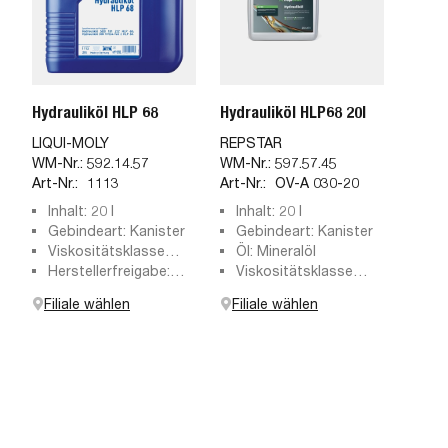
Hydrauliköl HLP 68
Hydrauliköl HLP68 20l
LIQUI-MOLY
REPSTAR
WM-Nr.:
592.14.57
WM-Nr.:
597.57.45
Art-Nr.:
1113
Art-Nr.:
OV-A 030-20
Inhalt: 20 l
Inhalt: 20 l
Gebindeart: Kanister
Gebindeart: Kanister
Viskositätsklasse
Öl: Mineralöl
SAE: 68
Herstellerfreigabe:
Viskositätsklasse
Hydrauliköl DIN 5152
nach ISO: VG 68
Filiale wählen
Filiale wählen