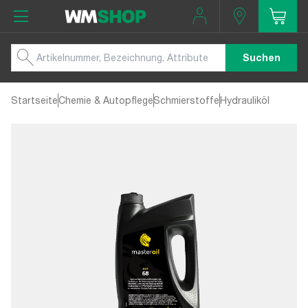
Suchen
Startseite
Chemie & Autopflege
Schmierstoffe
Hydrauliköl