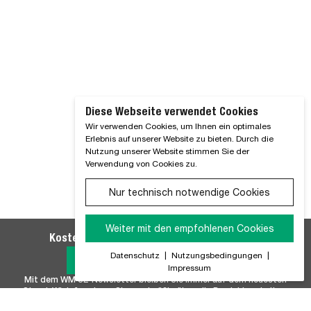
Diese Webseite verwendet Cookies
Wir verwenden Cookies, um Ihnen ein optimales
Erlebnis auf unserer Website zu bieten. Durch die
Nutzung unserer Website stimmen Sie der
Verwendung von Cookies zu.
Nur technisch notwendige Cookies
Weiter mit den empfohlenen Cookies
Kostenlosen WM SE-Newsletter abonnieren
Datenschutz
|
Nutzungsbedingungen
|
Jetzt Anmelden
Impressum
Mit dem WM SE-Newsletter bleiben Sie immer auf dem neuesten
Stand. Wir Informieren Sie regelmäßig über alle Produktneuheiten,
Branchennews, Termine und Innovationen aus unserem Hause.