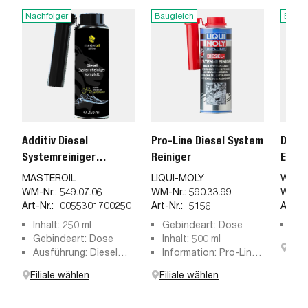
Nachfolger
Baugleich
Baugl
Additiv Diesel
Pro-Line Diesel System
Diese
Systemreiniger
Reiniger
Emiss
komplett 250ml
MASTEROIL
LIQUI-MOLY
WYN
WM-Nr.:
549.07.06
WM-Nr.:
590.33.99
WM-Nr
Art-Nr.:
0055301700250
Art-Nr.:
5156
Art-Nr
Inhalt: 250 ml
Gebindeart: Dose
Inha
Gebindeart: Dose
Inhalt: 500 ml
Fili
Ausführung: Diesel
Information: Pro-Line
Reiniger
Diesel System
Filiale wählen
Filiale wählen
Reiniger