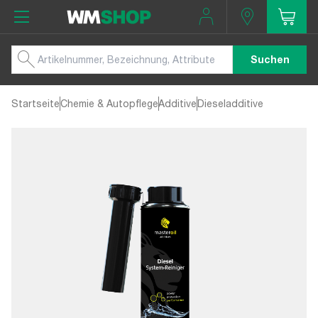
Suchen
Startseite
Chemie & Autopflege
Additive
Dieseladditive