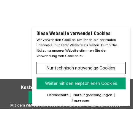
Diese Webseite verwendet Cookies
Wir verwenden Cookies, um Ihnen ein optimales
Erlebnis auf unserer Website zu bieten. Durch die
Nutzung unserer Website stimmen Sie der
Verwendung von Cookies zu.
Nur technisch notwendige Cookies
Weiter mit den empfohlenen Cookies
Kostenlosen WM SE-Newsletter abonnieren
Datenschutz
|
Nutzungsbedingungen
|
Jetzt Anmelden
Impressum
Mit dem WM SE-Newsletter bleiben Sie immer auf dem neuesten
Stand. Wir Informieren Sie regelmäßig über alle Produktneuheiten,
Branchennews, Termine und Innovationen aus unserem Hause.