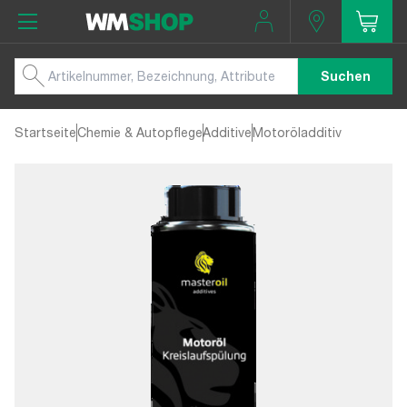
Suchen
Startseite
Chemie & Autopflege
Additive
Motoröladditiv