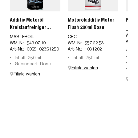
Additiv Motoröl
Motoröladditiv Motor
Proli
Kreislaufreiniger
Flush 200ml Dose
LIQUI
komplett 250ml
WM-Nr
MASTEROIL
CRC
Art-Nr
WM-Nr.:
549.07.19
WM-Nr.:
557.22.53
Art-Nr.:
0055102351250
Art-Nr.:
1031202
Geb
Inf
Inhalt: 250 ml
Inhalt: 750 ml
Mot
Inh
Gebindeart: Dose
Filiale wählen
Inha
Filiale wählen
Fili