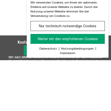
Wir verwenden Cookies, um Ihnen ein optimales
Erlebnis auf unserer Website zu bieten. Durch die
Nutzung unserer Website stimmen Sie der
Verwendung von Cookies zu.
Nur technisch notwendige Cookies
Weiter mit den empfohlenen Cookies
Kostenlosen WM SE-Newsletter abonnieren
Datenschutz
|
Nutzungsbedingungen
|
Jetzt Anmelden
Impressum
Mit dem WM SE-Newsletter bleiben Sie immer auf dem neuesten
Stand. Wir Informieren Sie regelmäßig über alle Produktneuheiten,
Branchennews, Termine und Innovationen aus unserem Hause.
Unser Sortiment
Marken
Batterie & Batteriezubehör
FISCHER
Befestigungstechnik
FUCHS+SANDERS