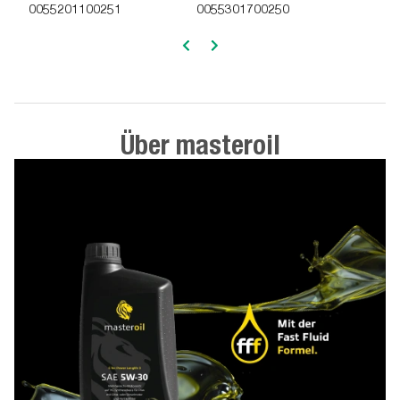
0055201100251
0055301700250
Über masteroil