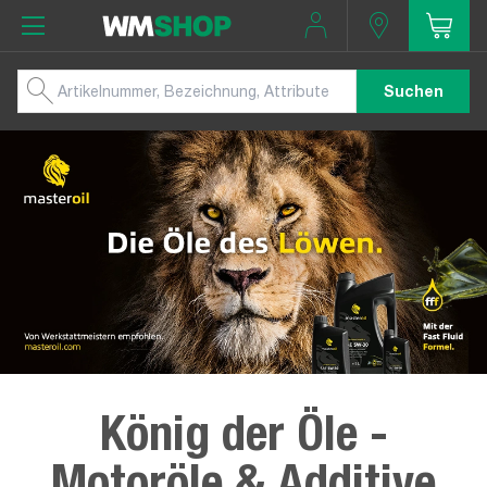
Suchen
König der Öle -
Motoröle & Additive