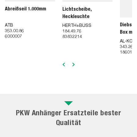
Abreißseil 1.000mm
Lichtscheibe,
Heckleuchte
Diebsta
ATB
HERTH+BUSS
353.00.86
184.49.76
Box mit
6000007
83832214
AL-KO
343.26.8
1860174
PKW Anhänger Ersatzteile bester
Qualität