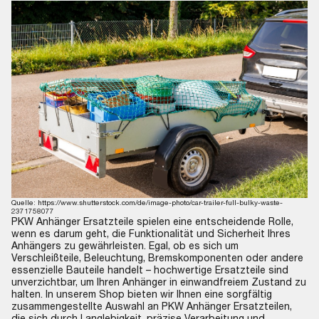
Quelle: https://www.shutterstock.com/de/image-photo/car-trailer-full-bulky-waste-
2371758077
PKW Anhänger Ersatzteile spielen eine entscheidende Rolle,
wenn es darum geht, die Funktionalität und Sicherheit Ihres
Anhängers zu gewährleisten. Egal, ob es sich um
Verschleißteile, Beleuchtung, Bremskomponenten oder andere
essenzielle Bauteile handelt – hochwertige Ersatzteile sind
unverzichtbar, um Ihren Anhänger in einwandfreiem Zustand zu
halten. In unserem Shop bieten wir Ihnen eine sorgfältig
zusammengestellte Auswahl an PKW Anhänger Ersatzteilen,
die sich durch Langlebigkeit, präzise Verarbeitung und