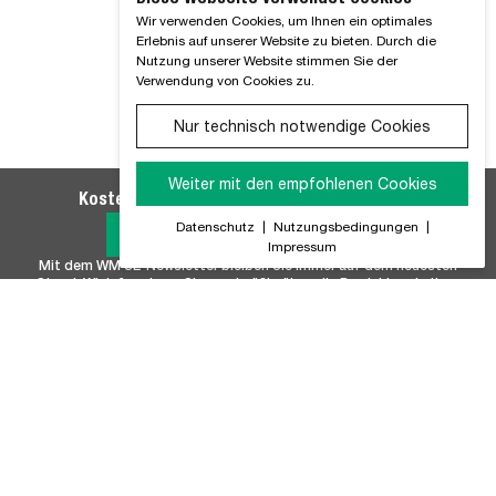
Wir verwenden Cookies, um Ihnen ein optimales
Erlebnis auf unserer Website zu bieten. Durch die
Nutzung unserer Website stimmen Sie der
Verwendung von Cookies zu.
Nur technisch notwendige Cookies
Weiter mit den empfohlenen Cookies
Kostenlosen WM SE-Newsletter abonnieren
Datenschutz
|
Nutzungsbedingungen
|
Jetzt Anmelden
Impressum
Mit dem WM SE-Newsletter bleiben Sie immer auf dem neuesten
Stand. Wir Informieren Sie regelmäßig über alle Produktneuheiten,
Branchennews, Termine und Innovationen aus unserem Hause.
Unser Sortiment
Marken
Batterie & Batteriezubehör
FISCHER