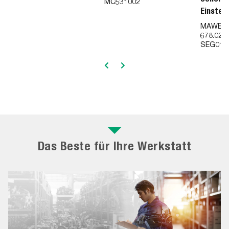
MC531002
Einstel
r
MAWEK
678.02.4
SEG011
Das Beste für Ihre Werkstatt