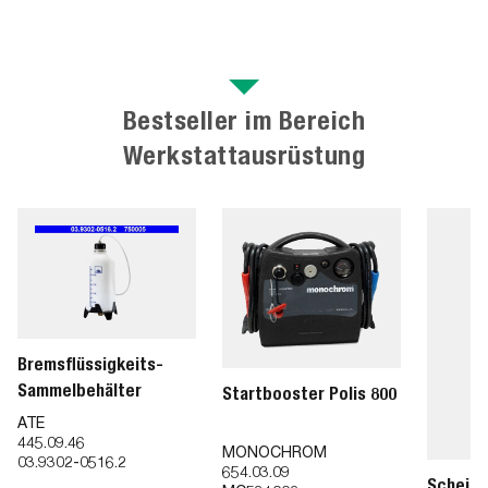
Bestseller im Bereich
Werkstattausrüstung
Bremsflüssigkeits-
Sammelbehälter
Startbooster Polis 800
ATE
445.09.46
MONOCHROM
03.9302-0516.2
654.03.09
Scheinw