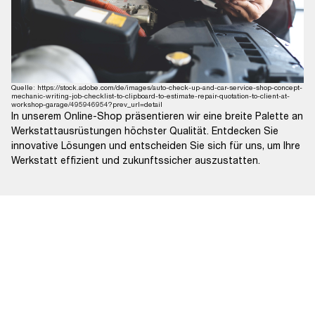
Quelle: https://stock.adobe.com/de/images/auto-check-up-and-car-service-shop-concept-
mechanic-writing-job-checklist-to-clipboard-to-estimate-repair-quotation-to-client-at-
workshop-garage/495946954?prev_url=detail
In unserem Online-Shop präsentieren wir eine breite Palette an
Werkstattausrüstungen höchster Qualität. Entdecken Sie
innovative Lösungen und entscheiden Sie sich für uns, um Ihre
Werkstatt effizient und zukunftssicher auszustatten.