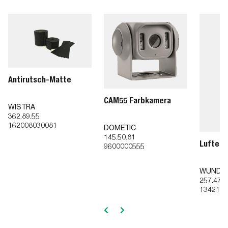
Antirutsch-Matte
CAM55 Farbkamera
WISTRA
362.89.55
162008030081
DOMETIC
145.50.81
Lufterf
9600000555
WUNDE
257.47.6
134214