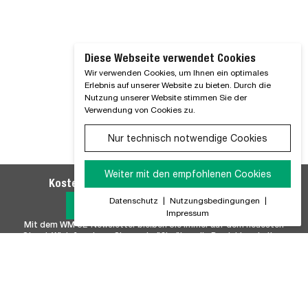
Diese Webseite verwendet Cookies
Wir verwenden Cookies, um Ihnen ein optimales
Erlebnis auf unserer Website zu bieten. Durch die
Nutzung unserer Website stimmen Sie der
Verwendung von Cookies zu.
Nur technisch notwendige Cookies
Weiter mit den empfohlenen Cookies
Kostenlosen WM SE-Newsletter abonnieren
Datenschutz
|
Nutzungsbedingungen
|
Jetzt Anmelden
Impressum
Mit dem WM SE-Newsletter bleiben Sie immer auf dem neuesten
Stand. Wir Informieren Sie regelmäßig über alle Produktneuheiten,
Branchennews, Termine und Innovationen aus unserem Hause.