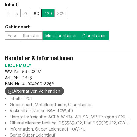
Inhalt
1
5
20
60
120
205
Gebindeart
Fass
Kanister
Metallcontainer
Ölcontainer
Hersteller & Informationen
LIQUI-MOLY
WM-Nr.:
592.03.27
Art.-Nr.:
1326
EAN-Nr.:
4100420013263
Alternativen vorhanden
Inhalt: 120 l
Gebindeart: Metallcontainer, Ölcontainer
Viskositätsklasse SAE: 10W-40
Herstellerfreigabe: ACEA A3/B4, API SN, MB-Freigabe 229.3,
VW 501 01/505 00
Ölherstellerempfehlung: 9.55535-G2, Fiat 9.55535-D2, GWM,
HAVAL, MB 229.1, Peugeot Citroen (PSA, Renault RN 0700,
Information: Super Leichtlauf 10W-40
RN 0710, Wuling
Serie: Super Leichtlauf