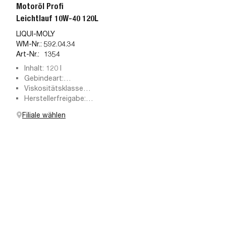
Motoröl Profi
Leichtlauf 10W-40 120L
LIQUI-MOLY
WM-Nr.:
592.04.34
Art-Nr.:
1354
Inhalt: 120 l
Gebindeart:
Metallcontainer,
Viskositätsklasse
Ölcontainer
SAE: 10W-40
Herstellerfreigabe:
ACEA A3/B4, API
Filiale wählen
SN/CF, MB-Freigabe
229.3, VW 501 01/505
00