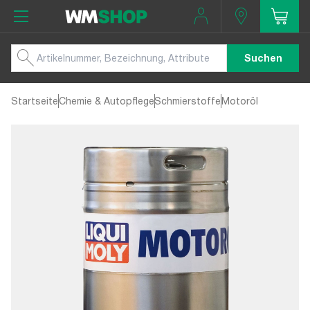
Suchen
Startseite
Chemie & Autopflege
Schmierstoffe
Motoröl