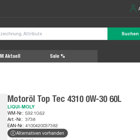
Suchen
M Aktuell
Sale %
Motoröl Top Tec 4310 0W-30 60L
LIQUI-MOLY
WM-Nr.:
592.10.62
Art.-Nr.:
3738
EAN-Nr.:
4100420037382
Alternativen vorhanden