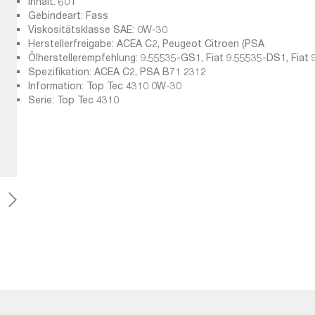
Inhalt: 60 l
Gebindeart: Fass
Viskositätsklasse SAE: 0W-30
Herstellerfreigabe: ACEA C2, Peugeot Citroen (PSA
Ölherstellerempfehlung: 9.55535-GS1, Fiat 9.55535-DS1, Fiat 
GS1
Spezifikation: ACEA C2, PSA B71 2312
Information: Top Tec 4310 0W-30
Serie: Top Tec 4310