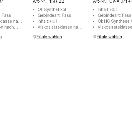
87
Art-Nr.:
15F6BB
Art-Nr.:
OV-A 071-6
Öl: Synthetiköl
Inhalt: 60 l
: Fass
Gebindeart: Fass
Gebindeart: Fass
sklasse nach
Inhalt: 60 l
Öl: HC Synthese 
0
on nach
Viskositätsklasse nach
(Hydro-Cracked)
Viskositätsklass
SAE: 0W-30
SAE: 0W-30
n
Filiale wählen
Filiale wählen