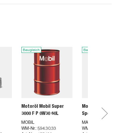
Baugleich
Baugleich
Motoröl Mobil Super
Motoröl 0W-30 C-Tec
3000 F P 0W30 60L
Special C2 60l
MOBIL
MASTEROIL
WM-Nr.:
594.30.33
WM-Nr.:
520.31.44