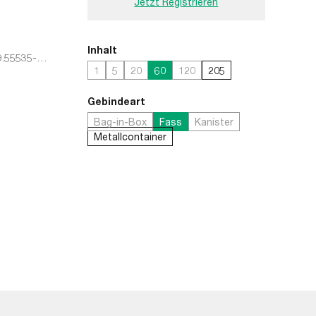
Jetzt Registrieren
Inhalt
9.55535-
1
5
20
60
120
205
Gebindeart
Bag-in-Box
Fass
Kanister
Metallcontainer