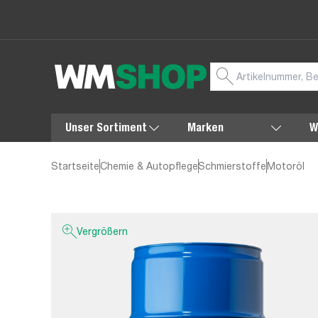
Unser Sortiment
Marken
W
Startseite
Chemie & Autopflege
Schmierstoffe
Motoröl
Vergrößern