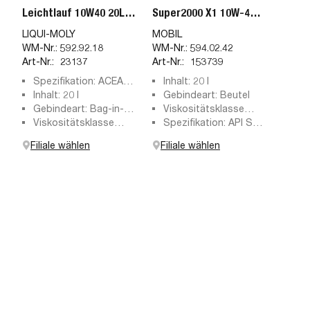
Leichtlauf 10W40 20L
Super2000 X1 10W-40
BIB
20L
LIQUI-MOLY
MOBIL
WM-Nr.:
592.92.18
WM-Nr.:
594.02.42
Art-Nr.:
23137
Art-Nr.:
153739
Spezifikation: ACEA
Inhalt: 20 l
A3, ACEA B4, API SN,
Inhalt: 20 l
Gebindeart: Beutel
API CF, MB 229.3, VW
Gebindeart: Bag-in-
Viskositätsklasse
501 01, 505 00
Box
Viskositätsklasse
SAE: 10W-40
Spezifikation: API SJ,
SAE: 10W-40, 10W40
API SL, API SM, API
Filiale wählen
Filiale wählen
SN, API SN Plus, API
SP, API SQ