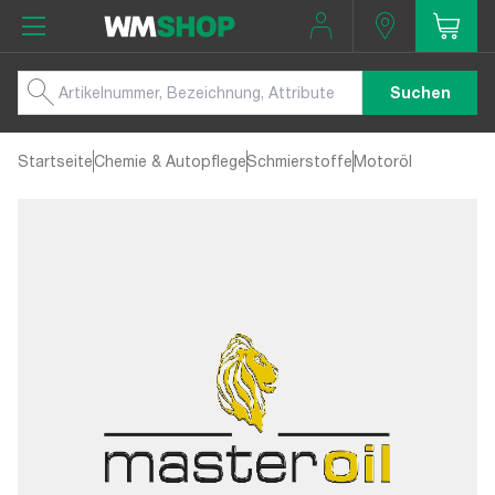
Suchen
Startseite
Chemie & Autopflege
Schmierstoffe
Motoröl