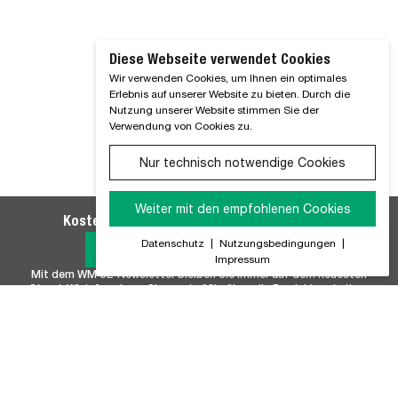
Diese Webseite verwendet Cookies
Wir verwenden Cookies, um Ihnen ein optimales
Erlebnis auf unserer Website zu bieten. Durch die
Nutzung unserer Website stimmen Sie der
Verwendung von Cookies zu.
Nur technisch notwendige Cookies
Weiter mit den empfohlenen Cookies
Kostenlosen WM SE-Newsletter abonnieren
Datenschutz
|
Nutzungsbedingungen
|
Jetzt Anmelden
Impressum
Mit dem WM SE-Newsletter bleiben Sie immer auf dem neuesten
Stand. Wir Informieren Sie regelmäßig über alle Produktneuheiten,
Branchennews, Termine und Innovationen aus unserem Hause.