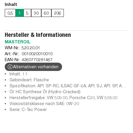
Inhalt
0,5
1
5
30
60
206
Hersteller & Informationen
MASTEROIL
WM-Nr.:
520.20.01
Art.-Nr.:
0010020010010
EAN-Nr.:
4260770281467
Alternativen vorhanden
Inhalt: 1 l
Gebindeart: Flasche
Spezifikation: API: SP-RC, ILSAC GF-6A, API: SJ, API: SP, API:
SN PLUS, ILSAC GF-5, ILSAC GF-3, ACEA C5-16, API: SM,
Öl: HC Synthese Öl (Hydro-Cracked)
API: SN, Ford M2C956-A1, ILSAC GF-4, API: SL, Porsche C20,
Herstellerfreigabe: VW 509.00, Porsche C20, VW 508.00
VW 508 00, VW 509 00
Viskositätsklasse nach SAE: 0W-20
Serie: C-Tec Power