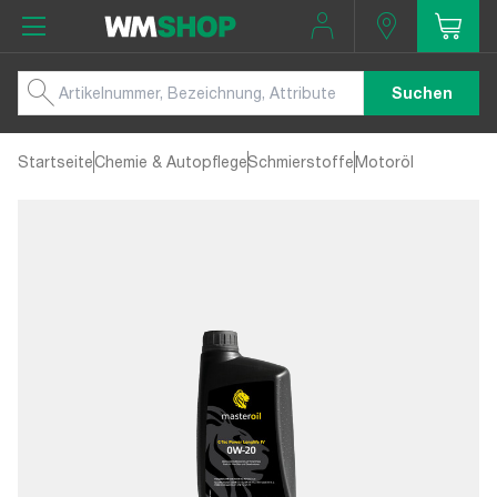
Suchen
Startseite
Chemie & Autopflege
Schmierstoffe
Motoröl