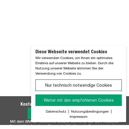
Diese Webseite verwendet Cookies
Wir verwenden Cookies, um Ihnen ein optimales
Erlebnis auf unserer Website zu bieten. Durch die
Nutzung unserer Website stimmen Sie der
Verwendung von Cookies zu.
Nur technisch notwendige Cookies
Weiter mit den empfohlenen Cookies
Kostenlosen WM SE-Newsletter abonnieren
Datenschutz
|
Nutzungsbedingungen
|
Jetzt Anmelden
Impressum
Mit dem WM SE-Newsletter bleiben Sie immer auf dem neuesten
Stand. Wir Informieren Sie regelmäßig über alle Produktneuheiten,