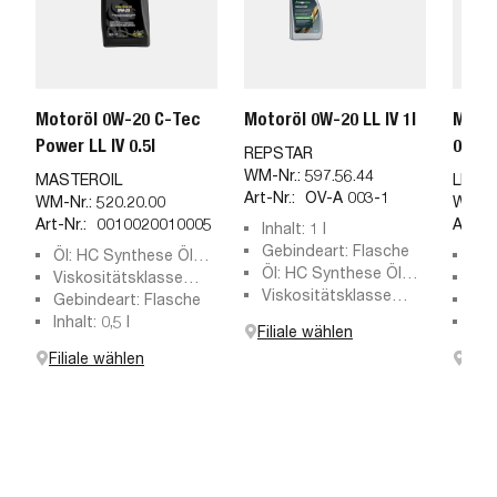
Motoröl 0W-20 C-Tec
Motoröl 0W-20 LL IV 1l
Motor
Power LL IV 0.5l
0W-20
REPSTAR
WM-Nr.:
597.56.44
MASTEROIL
LIQUI
Art-Nr.:
OV-A 003-1
WM-Nr.:
520.20.00
WM-Nr
Art-Nr.:
0010020010005
Art-Nr
Inhalt: 1 l
Gebindeart: Flasche
Öl: HC Synthese Öl
Inha
Öl: HC Synthese Öl
(Hydro-Cracked)
Viskositätsklasse
Geb
(Hydro-Cracked)
Viskositätsklasse
SAE: 0W-20
Gebindeart: Flasche
Vis
nach SAE: 0W-20
Inhalt: 0,5 l
SAE
Her
Filiale wählen
ACE
Filiale wählen
Fili
M2C
C20
00,
509