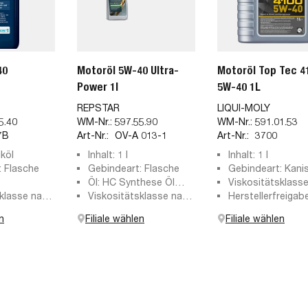
40
Motoröl 5W-40 Ultra-
Motoröl Top Tec 4
Power 1l
5W-40 1L
REPSTAR
LIQUI-MOLY
5.40
WM-Nr.:
597.55.90
WM-Nr.:
591.01.53
7B
Art-Nr.:
OV-A 013-1
Art-Nr.:
3700
iköl
Inhalt: 1 l
Inhalt: 1 l
: Flasche
Gebindeart: Flasche
Gebindeart: Kani
Öl: HC Synthese Öl
Viskositätsklass
sklasse nach
(Hydro-Cracked)
Viskositätsklasse nach
5W-40
Herstellerfreigabe
0
SAE: 5W-40
ACEA C3, API SN,
n
Filiale wählen
Filiale wählen
Freigabe 229.31,
Porsche A40, VW
00/505 01, VW 50
VW 505 01, MB 22
VW 505 00