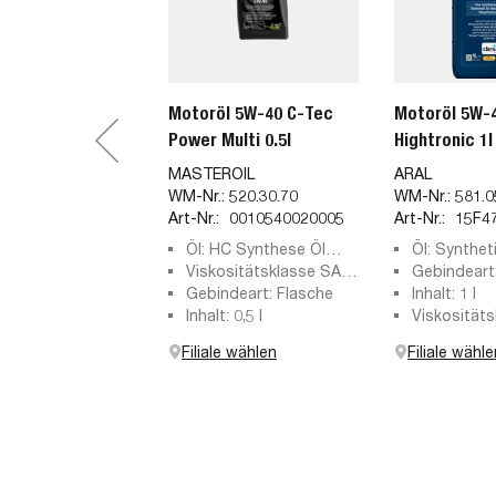
Motoröl 5W-40 C-Tec
Motoröl 5W-
Power Multi 0.5l
Hightronic 1l
MASTEROIL
ARAL
WM-Nr.:
520.30.70
WM-Nr.:
581.0
Art-Nr.:
0010540020005
Art-Nr.:
15F4
Öl: HC Synthese Öl
Öl: Synthet
(Hydro-Cracked)
Viskositätsklasse SAE:
Gebindeart
5W-40
Gebindeart: Flasche
Inhalt: 1 l
Inhalt: 0,5 l
Viskosität
SAE: 5W-4
Filiale wählen
Filiale wähle