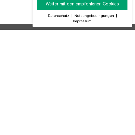
Weiter mit den empfohlenen Cookies
Datenschutz
|
Nutzungsbedingungen
|
Impressum
ir Informieren Sie regelmäßig über alle Produktneuheiten,
GB (PDF)
tteriegesetz
ompliance
atenschutz
lialsuche
mpressum
utzungsbedingungen
rtslife