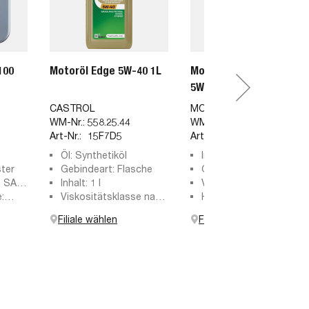
100
Motoröl Edge 5W-40 1L
Motoröl 8100 X-Clean
5W-40 1L
CASTROL
MOTUL
WM-Nr.:
558.25.44
WM-Nr.:
599.40.40
Art-Nr.:
15F7D5
Art-Nr.:
109227
Öl: Synthetiköl
Inhalt: 1 l
ster
Gebindeart: Flasche
Gebindeart: Flasche
e SAE:
Inhalt: 1 l
Viskositätsklasse nach
:
Viskositätsklasse nach
SAE: 5W-40
Herstellerfreigabe:
 MB-
SAE: 5W-40
MB229.51, RENAULT
Filiale wählen
Filiale wählen
RN0700, RENAULT
 505
RN0710
2 00,
9.31,