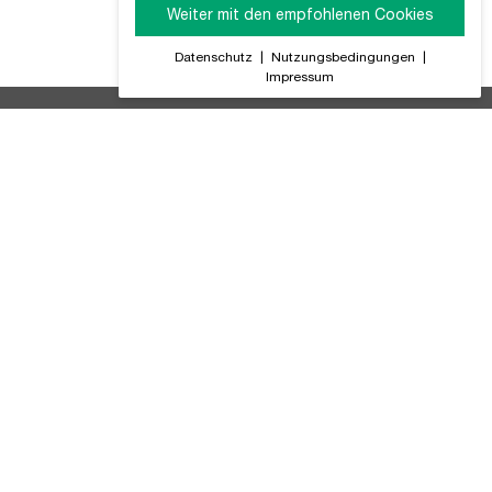
Weiter mit den empfohlenen Cookies
Datenschutz
|
Nutzungsbedingungen
|
Impressum
ir Informieren Sie regelmäßig über alle Produktneuheiten,
GB (PDF)
tteriegesetz
ompliance
atenschutz
lialsuche
mpressum
utzungsbedingungen
rtslife