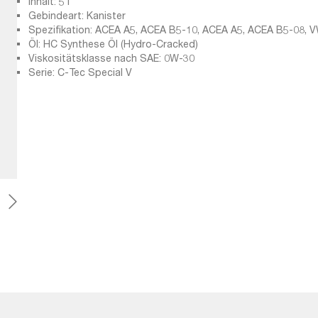
Inhalt: 5 l
Gebindeart: Kanister
Spezifikation: ACEA A5, ACEA B5-10, ACEA A5, ACEA B5-08, V
API: SJ, API: SN, Renault RN0700, VW 506 00, API: CF, ACEA A5
Öl: HC Synthese Öl (Hydro-Cracked)
B5-12, BMW Longlife-01 FE (<2019), ACEA A5-02, BMW Longli
Viskositätsklasse nach SAE: 0W-30
(>2019), ACEA A5, ACEA B5-04, LL-01 FE only >2019, API: SL, VW 506 01,
Serie: C-Tec Special V
API: SM