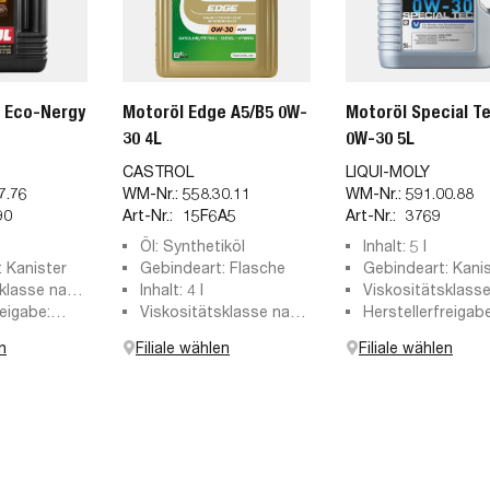
0 Eco-Nergy
Motoröl Edge A5/B5 0W-
Motoröl Special Te
30 4L
0W-30 5L
CASTROL
LIQUI-MOLY
7.76
WM-Nr.:
558.30.11
WM-Nr.:
591.00.88
90
Art-Nr.:
15F6A5
Art-Nr.:
3769
Öl: Synthetiköl
Inhalt: 5 l
 Kanister
Gebindeart: Flasche
Gebindeart: Kani
sklasse nach
Inhalt: 4 l
Viskositätsklass
0
reigabe:
Viskositätsklasse nach
0W-30
Herstellerfreigabe
fe-01 FE,
SAE: 0W-30
ACEA A7/B7, API 
n
Filiale wählen
Filiale wählen
 95200377
Volvo VCC 95200