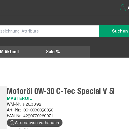
Suchen
M Aktuell
Sale %
Motoröl 0W-30 C-Tec Special V 5l
MASTEROIL
WM-Nr.:
520.30.92
Art.-Nr.:
0010030050050
EAN-Nr.:
4260770280071
Alternativen vorhanden