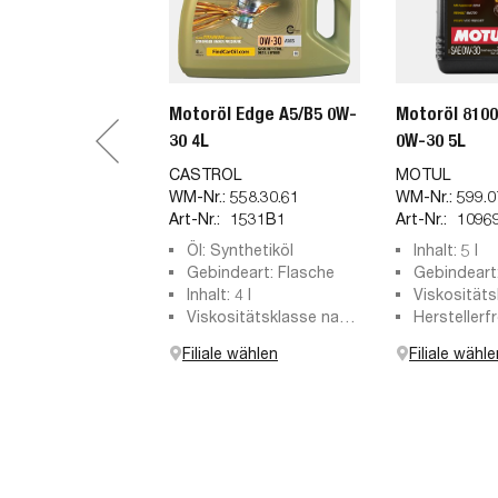
Motoröl Edge A5/B5 0W-
Motoröl 810
30 4L
0W-30 5L
CASTROL
MOTUL
WM-Nr.:
558.30.61
WM-Nr.:
599.0
Art-Nr.:
1531B1
Art-Nr.:
1096
Öl: Synthetiköl
Inhalt: 5 l
Gebindeart: Flasche
Gebindeart:
Inhalt: 4 l
Viskosität
Viskositätsklasse nach
SAE: 0W-3
Herstellerf
SAE: 0W-30
BMW Longli
Filiale wählen
Filiale wähle
VOLVO VCC