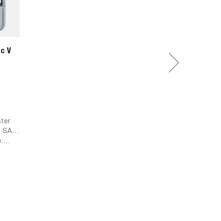
c V
ster
e SAE:
:
SL,
377