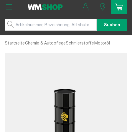
Suchen
Startseite
Chemie & Autopflege
Schmierstoffe
Motoröl