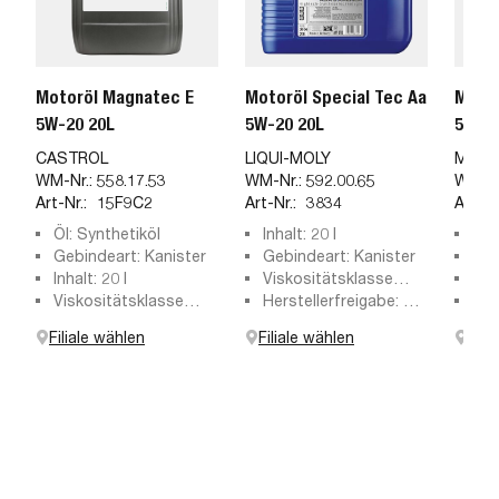
Motoröl Magnatec E
Motoröl Special Tec Aa
Motor
5W-20 20L
5W-20 20L
5W-20
CASTROL
LIQUI-MOLY
MOTU
WM-Nr.:
558.17.53
WM-Nr.:
592.00.65
WM-Nr
Art-Nr.:
15F9C2
Art-Nr.:
3834
Art-Nr
Öl: Synthetiköl
Inhalt: 20 l
Inha
Gebindeart: Kanister
Gebindeart: Kanister
Geb
Inhalt: 20 l
Viskositätsklasse
Vis
Viskositätsklasse
SAE: 5W-20
Herstellerfreigabe: API
nac
Spe
nach SAE: 5W-20
SP, ILSAC GF-6A
ACE
Filiale wählen
Filiale wählen
Fili