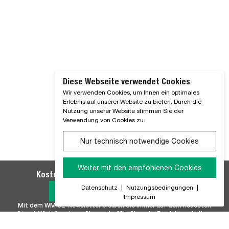
Diese Webseite verwendet Cookies
Wir verwenden Cookies, um Ihnen ein optimales
Erlebnis auf unserer Website zu bieten. Durch die
Nutzung unserer Website stimmen Sie der
Verwendung von Cookies zu.
Nur technisch notwendige Cookies
Weiter mit den empfohlenen Cookies
Kostenlosen WM SE-Newsletter abonnieren
Datenschutz
|
Nutzungsbedingungen
|
Jetzt Anmelden
Impressum
Mit dem WM SE-Newsletter bleiben Sie immer auf dem neuesten
Stand. Wir Informieren Sie regelmäßig über alle Produktneuheiten,
Branchennews, Termine und Innovationen aus unserem Hause.