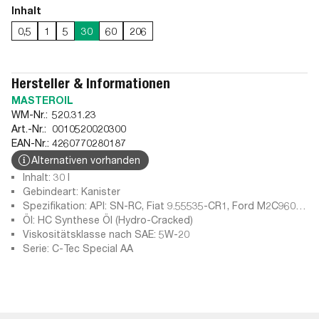
Inhalt
0,5
1
5
30
60
206
Hersteller & Informationen
MASTEROIL
WM-Nr.:
520.31.23
Art.-Nr.:
0010520020300
EAN-Nr.:
4260770280187
Alternativen vorhanden
Inhalt: 30 l
Gebindeart: Kanister
Spezifikation: API: SN-RC, Fiat 9.55535-CR1, Ford M2C960-
A1, API: SN, ILSAC GF-3, ILSAC GF-4, API: SN PLUS-RC, Ford
Öl: HC Synthese Öl (Hydro-Cracked)
M2C947-A, API: SP-RC, GM dexos1-Gen3, GM 6094M, API:
Viskositätsklasse nach SAE: 5W-20
SM, GM dexos1-Gen2, ILSAC GF-6A, ILSAC GF-2, Ford
Serie: C-Tec Special AA
M2C946-A, Chrysler MS 6395, API: SJ, API: SN PLUS, API: SP,
Ford M2C945-A, API: SL, ILSAC GF-5