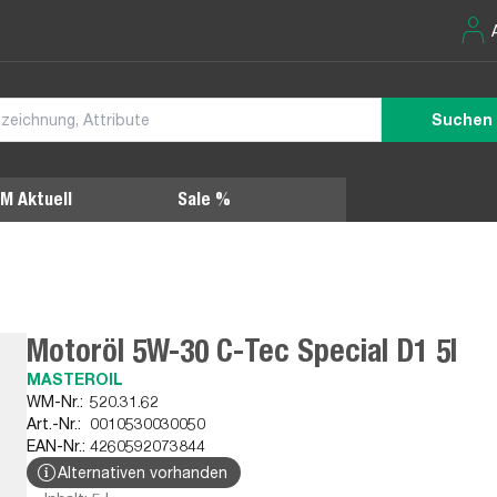
Suchen
M Aktuell
Sale %
Motoröl 5W-30 C-Tec Special D1 5l
MASTEROIL
WM-Nr.:
520.31.62
Art.-Nr.:
0010530030050
EAN-Nr.:
4260592073844
Alternativen vorhanden