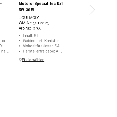
-
Motoröl Special Tec Dx1
5W-30 5L
LIQUI-MOLY
WM-Nr.:
591.33.35
Art-Nr.:
3766
Inhalt: 5 l
ster
Gebindeart: Kanister
Öl
Viskositätsklasse SAE:
e nach
5W-30
Herstellerfreigabe: API
SP, ILSAC GF-6A
Filiale wählen