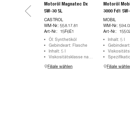
Motoröl Magnatec Dx
Motoröl Mobi
5W-30 5L
3000 Fd1 5W-
CASTROL
MOBIL
WM-Nr.:
558.17.81
WM-Nr.:
594.0
Art-Nr.:
15F6E1
Art-Nr.:
1550
Öl: Synthetiköl
Inhalt: 5 l
Gebindeart: Flasche
Gebindeart:
Inhalt: 5 l
Viskositäts
Viskositätsklasse nach
5W-30
Spezifikati
SAE: 5W-30
API SL, API
Filiale wählen
Filiale wähle
API SN Plus
Plus RC, AP
Cons., API 
Res. Cons.,
Cons. (SM)
6A