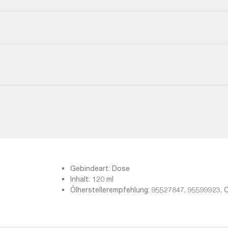
Gebindeart: Dose
Inhalt: 120 ml
Ölherstellerempfehlung: 95527847, 95599923, 
95527846