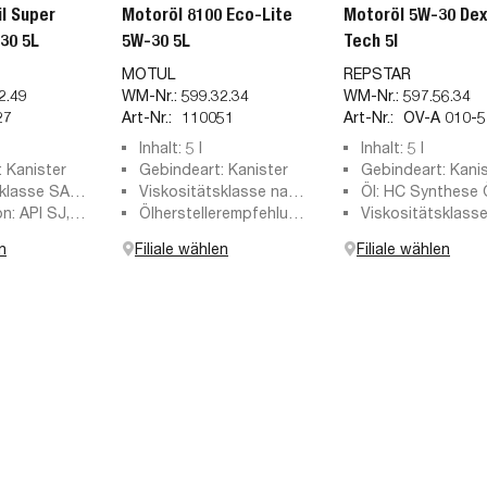
l Super
Motoröl 8100 Eco-Lite
Motoröl 5W-30 Dex
30 5L
5W-30 5L
Tech 5l
MOTUL
REPSTAR
2.49
WM-Nr.:
599.32.34
WM-Nr.:
597.56.34
27
Art-Nr.:
110051
Art-Nr.:
OV-A 010-5
Inhalt: 5 l
Inhalt: 5 l
 Kanister
Gebindeart: Kanister
Gebindeart: Kani
klasse SAE:
Viskositätsklasse nach
Öl: HC Synthese 
on: API SJ,
SAE: 5W-30
Ölherstellerempfehlung:
(Hydro-Cracked)
Viskositätsklass
 SM, API SN,
CHRYSLER MS 6395,
SAE: 5W-30
n
Filiale wählen
Filiale wählen
, API SN
FIAT 9.55535-CR1,
I SN Res.
FORD WSS-M2C929-A,
SP, API SP
FORD WSS-M2C946-A,
 Energy
FORD WSS-M2C946-
, ILSAC GF-
B1, FORD WSS-
M2C961-A1, GM 4718
M, GM 6094 M, GM
dexos1 GEN3