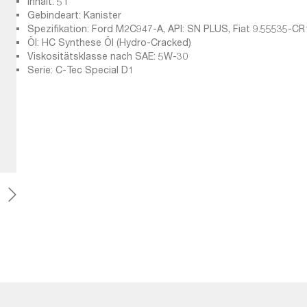
Inhalt: 5 l
Gebindeart: Kanister
Spezifikation: Ford M2C947-A, API: SN PLUS, Fiat 9.55535-CR
GF-3, GM 6094M, API: SM, Ford M2C946-B1, ILSAC GF-6A, G
Öl: HC Synthese Öl (Hydro-Cracked)
Gen3, Chrysler MS 13340, ILSAC GF-5, Chrysler MS 6395, VWC
Viskositätsklasse nach SAE: 5W-30
API: SP, API: SP-RC, Ford M2C945-A, ILSAC GF-2, API: SN, API: 
Serie: C-Tec Special D1
SN-RC, Ford M2C961-A1, Ford M2C946-A, API: SJ, GM 4718M
GF-4