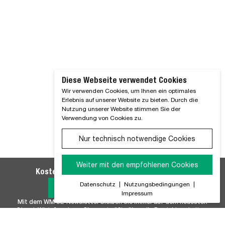
Diese Webseite verwendet Cookies
Wir verwenden Cookies, um Ihnen ein optimales
Erlebnis auf unserer Website zu bieten. Durch die
Nutzung unserer Website stimmen Sie der
Verwendung von Cookies zu.
Nur technisch notwendige Cookies
Weiter mit den empfohlenen Cookies
Kostenlosen WM SE-Newsletter abonnieren
Datenschutz
|
Nutzungsbedingungen
|
Jetzt Anmelden
Impressum
Mit dem WM SE-Newsletter bleiben Sie immer auf dem neuesten
Stand. Wir Informieren Sie regelmäßig über alle Produktneuheiten,
Branchennews, Termine und Innovationen aus unserem Hause.