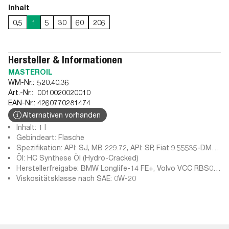
Inhalt
0,5
1
5
30
60
206
Hersteller & Informationen
MASTEROIL
WM-Nr.:
520.40.36
Art.-Nr.:
0010020020010
EAN-Nr.:
4260770281474
Alternativen vorhanden
Inhalt: 1 l
Gebindeart: Flasche
Spezifikation: API: SJ, MB 229.72, API: SP, Fiat 9.55535-DM1,
Ford M2C947-B1, API: SM, ILSAC GF-3, Fiat 9.55535-DSX,
Öl: HC Synthese Öl (Hydro-Cracked)
Chrysler MS 6395, Ford M2C962-A1, ILSAC GF-6A,
Herstellerfreigabe: BMW Longlife-14 FE+, Volvo VCC RBS0-
STJLR.03.5006, Ford M2C945-B1, ILSAC GF-5, Ford
2AE, MB 229.71, OV 040 1547 - A20
Viskositätsklasse nach SAE: 0W-20
M2C945-A, Fiat 9.55535-GSX, API: SL, API: SN PLUS, ACEA
C5-16, API: SN, Ford M2C946-B1, API: SN-RC,
STJLR.51.5122, API: SN PLUS-RC, API: SP-RC, BMW Longlife-
17 FE+, Ford M2C952-A1, GM dexos D, ILSAC GF-4, Fiat