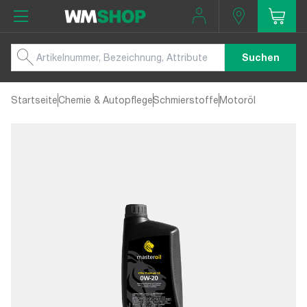
Suchen
Startseite
Chemie & Autopflege
Schmierstoffe
Motoröl