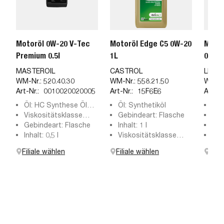
Motoröl 0W-20 V-Tec
Motoröl Edge C5 0W-20
Motor
Premium 0.5l
1L
0W-20
MASTEROIL
CASTROL
LIQUI
WM-Nr.:
520.40.30
WM-Nr.:
558.21.50
WM-Nr
Art-Nr.:
0010020020005
Art-Nr.:
15F6E6
Art-Nr
Öl: HC Synthese Öl
Öl: Synthetiköl
Spe
(Hydro-Cracked)
Viskositätsklasse
Gebindeart: Flasche
Lon
Inha
SAE: 0W-20
Gebindeart: Flasche
Inhalt: 1 l
ACE
Geb
Inhalt: 0,5 l
Viskositätsklasse
6A,
Vis
nach SAE: 0W-20
MB 
SAE
Filiale wählen
Filiale wählen
Fili