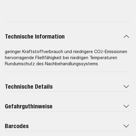
9.55535-CR1, Ford M2C947-A, BMW Longlife-14 FE+, OV 040
1547 - A20, Volvo VCC RBS0-2AE, MB 229.71
Technische Information
geringer Kraftstoffverbrauch und niedrigere CO2-Emissionen
hervorragende Fließfähigkeit bei niedrigen Temperaturen
Rundumschutz des Nachbehandlungssystems
Technische Details
Gefahrguthinweise
Barcodes