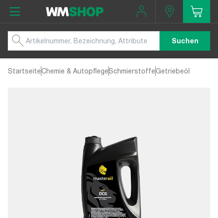
Suchen
Startseite
Chemie & Autopflege
Schmierstoffe
Getriebeöl