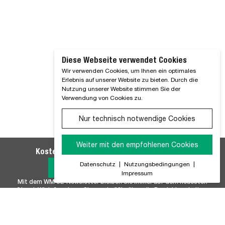
WA
GR
GW
HON
04
KIA
Diese Webseite verwendet Cookies
04
Wir verwenden Cookies, um Ihnen ein optimales
KU
Erlebnis auf unserer Website zu bieten. Durch die
MB 
Nutzung unserer Website stimmen Sie der
MB 
Verwendung von Cookies zu.
MB 
A00
Nur technisch notwendige Cookies
MCL
DI
Weiter mit den empfohlenen Cookies
NIS
Kostenlosen WM SE-Newsletter abonnieren
NIS
Datenschutz
|
Nutzungsbedingungen
|
GT-
Jetzt Anmelden
Impressum
MTF
Mit dem WM SE-Newsletter bleiben Sie immer auf dem neuesten
SPE
Stand. Wir Informieren Sie regelmäßig über alle Produktneuheiten,
000
Branchennews, Termine und Innovationen aus unserem Hause.
000
000