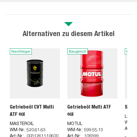
Alternativen zu diesem Artikel
Nachfolger
Baugleich
Baugl
Getriebeöl CVT Multi
Getriebeöl Multi ATF
Servo
ATF 60l
60l
LIQUI
WM-Nr
MASTEROIL
MOTUL
Art-Nr
WM-Nr.:
520.61.63
WM-Nr.:
599.55.13
Art-Nr.:
0031261110600
Art-Nr.:
109399
Inha