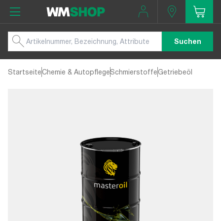
Suchen
Startseite
Chemie & Autopflege
Schmierstoffe
Getriebeöl