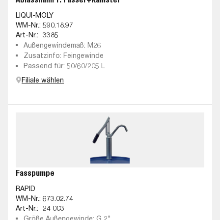
LIQUI-MOLY
WM-Nr.:
590.18.97
Art-Nr.:
3385
Außengewindemaß: M26
Zusatzinfo: Feingewinde
Passend für: 50/60/205 L
Filiale wählen
Fasspumpe
RAPID
WM-Nr.:
673.02.74
Art-Nr.:
24 003
Größe Außengewinde: G 2"